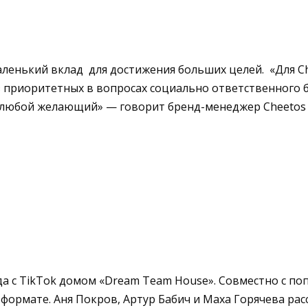
аленький вклад для достижения больших целей. «Для Ch
из приоритетных в вопросах социально ответственного
 любой желающий» — говорит бренд-менеджер Cheetos
а с TikTok домом «Dream Team House». Совместно с по
формате. Аня Покров, Артур Бабич и Маха Горячева расс