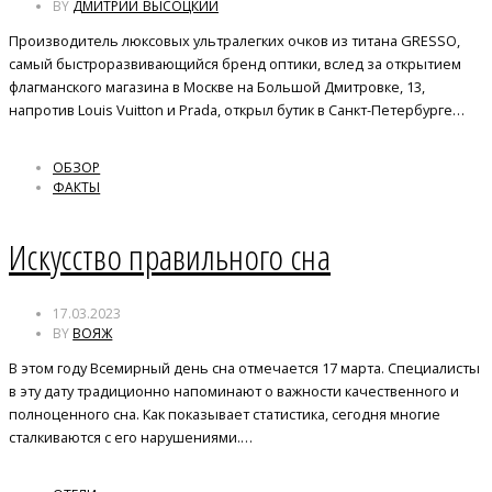
BY
ДМИТРИЙ ВЫСОЦКИЙ
Производитель люксовых ультралегких очков из титана GRESSO,
самый быстроразвивающийся бренд оптики, вслед за открытием
флагманского магазина в Москве на Большой Дмитровке, 13,
напротив Louis Vuitton и Prada, открыл бутик в Санкт-Петербурге…
ОБЗОР
ФАКТЫ
Искусство правильного сна
17.03.2023
BY
ВОЯЖ
В этом году Всемирный день сна отмечается 17 марта. Специалисты
в эту дату традиционно напоминают о важности качественного и
полноценного сна. Как показывает статистика, сегодня многие
сталкиваются с его нарушениями.…