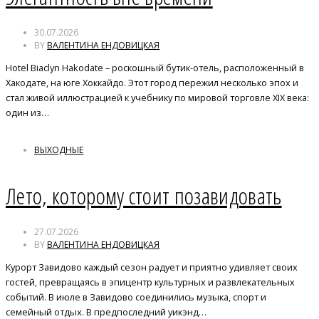
30.07.2026
BY
ВАЛЕНТИНА ЕНДОВИЦКАЯ
Hotel Biaclyn Hakodate – роскошный бутик-отель, расположенный в
Хакодате, на юге Хоккайдо. Этот город пережил несколько эпох и
стал живой иллюстрацией к учебнику по мировой торговле XIX века:
один из…
ВЫХОДНЫЕ
Лето, которому стоит позавидовать
27.07.2026
BY
ВАЛЕНТИНА ЕНДОВИЦКАЯ
Курорт Завидово каждый сезон радует и приятно удивляет своих
гостей, превращаясь в эпицентр культурных и развлекательных
событий. В июле в Завидово соединились музыка, спорт и
семейный отдых. В предпоследний уикэнд…