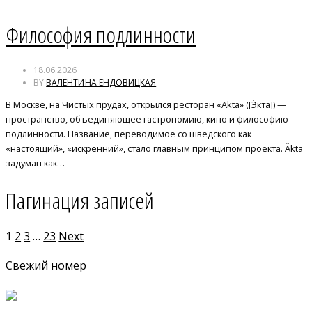
Философия подлинности
18.06.2026
BY
ВАЛЕНТИНА ЕНДОВИЦКАЯ
В Москве, на Чистых прудах, открылся ресторан «Äkta» ([Э́кта]) —
пространство, объединяющее гастрономию, кино и философию
подлинности. Название, переводимое со шведского как
«настоящий», «искренний», стало главным принципом проекта. Äkta
задуман как…
Пагинация записей
1
2
3
…
23
Next
Свежий номер