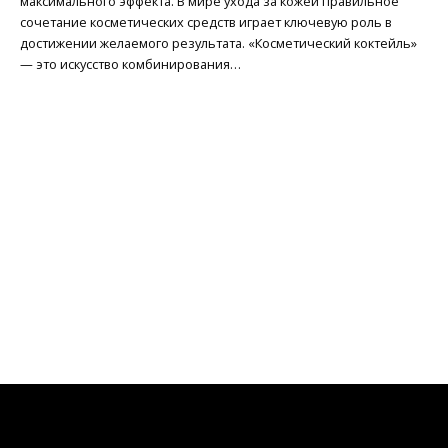
максимального эффекта. В мире ухода за кожей правильное
сочетание косметических средств играет ключевую роль в
достижении желаемого результата. «Косметический коктейль»
— это искусство комбинирования…