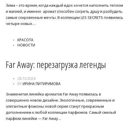
Зима – это время, когда каждый вдох хочется наполнить теплом
и магией, и именно аромат способен согреть душу и разбудить
самые сокровенные мечты. В коллекции LES SECRETS появились
четыре новых…
КРАСОТА
НОВОСТИ
Far Away: перезагрузка легенды
28.10.2024
BY
ИРИНА ПИТИРИМОВА
Знаменитая линейка ароматов Far Away появилась в
совершенно новом дизайне. Экологичные, современные и
элегантные флаконы новой серии станут прекрасным
дополнением к любой коллекции парфюмов. Самый смелый
парфюм линейки — Far Away…