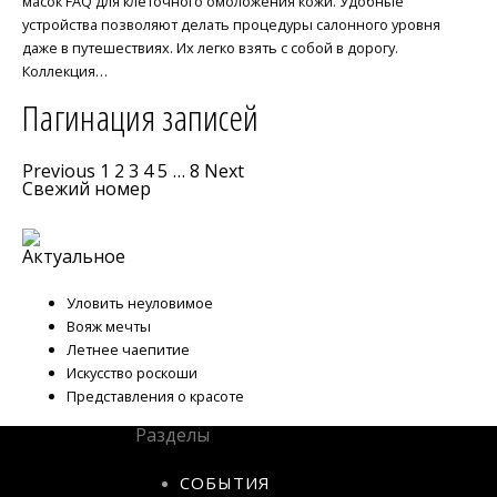
масок FAQ для клеточного омоложения кожи. Удобные
устройства позволяют делать процедуры салонного уровня
даже в путешествиях. Их легко взять с собой в дорогу.
Коллекция…
Пагинация записей
Previous
1
2
3
4
5
…
8
Next
Свежий номер
Актуальное
Уловить неуловимое
Вояж мечты
Летнее чаепитие
Искусство роскоши
Представления о красоте
Разделы
СОБЫТИЯ