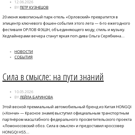
12.06.2026
BY
ПЕТР КУЗНЕЦОВ
20 июня живописный парк-отель «Орловский» превратится в
эпицентр ключевого фэшен-события этого лета — 6-го ежегодного
фестиваля ОРЛОВ ФЭШН, объединяющего моду, стиль и музыку.
Хедлайнерами вечера станут яркая поп-дива Ольга Серябкина…
НОВОСТИ
СОБЫТИЯ
Сила в смысле: на пути знаний
10.05.2026
BY
ЛЕЙЛА БАРИНОВА
Этой весной премиальный автомобильный бренд из Китая HONGQI
(«Хончи» — Красное знамя) выступил официальным транспортным
партнёром масштабного федерального просветительского проекта
«Ломоносовский обоз. Сила в смысле» и предоставил кроссовер
HONGQI HS5…