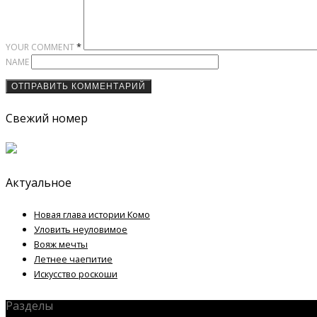
*
YOUR COMMENT
NAME
Свежий номер
Актуальное
Новая глава истории Комо
Уловить неуловимое
Вояж мечты
Летнее чаепитие
Искусство роскоши
Разделы