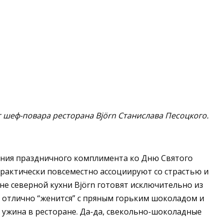
т шеф-повара ресторана
Björn
Станислава Песоцкого.
дания праздничного комплимента
ко Дню Святого
практически повсеместно ассоциируют со страстью и
ане северной кухни
Björn
готовят исключительно из
на отлично “женится” с пряным горьким шоколадом и
 ужина в ресторане
.
Да-да, свекольно-шоколадные