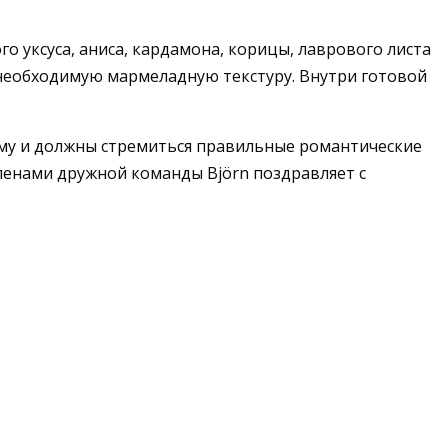
 уксуса, аниса, кардамона, корицы, лаврового листа
 необходимую мармеладную текстуру. Внутри готовой
тому и должны стремиться правильные романтические
членами дружной ком
ан
ды
Björn
поздравляет с