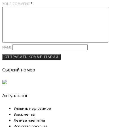
*
YOUR COMMENT
NAME
Свежий номер
Актуальное
Уловить неуловимое
Вояж мечты
Летнее чаепитие
Искусство роскоши