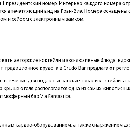
xи 1 президентский номер. Интерьер каждого номера от
ается впечатляющий вид на Гран-Виа. Номера оснащены
м и сейфом с электронным замком.
бовать авторские коктейли и эксклюзивные блюда, вдо
т традиционное крудо, а в Crudo Bar предлагают регио
ge
в течение дня подают испанские тапас и коктейли, а т
На крыше отеля располагается одна из самых живописны
мосферный бар Via Fantastica.
енным кардио-оборудованием, а также снаряжением дл