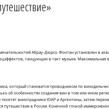
путешествие»
чательностей Абрау-Дюрсо. Фонтан установлен в акват
ецэффектов, танцующих в такт музыке. Максимальная 
ика, который становится проводником по винодельческ
ько об особенностях создания вин в том или ином регио
е посетят виноградники ЮАР и Аргентины, затем перенес
ся путешествие в России. Конечной точкой иммерсивно