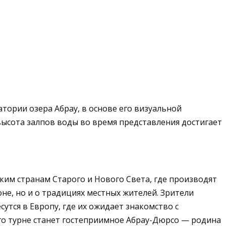
ории озера Абрау, в основе его визуальной
высота залпов воды во время представления достигает
им странам Старого и Нового Света, где производят
не, но и о традициях местных жителей. Зрители
утся в Европу, где их ожидает знакомство с
го турне станет гостеприимное Абрау-Дюрсо — родина