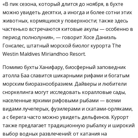
«В пик сезона, который длится до ноября, в бухте
можно увидеть десятки, а иногда и более сотни этих
животных, кормящихся у поверхности; также здесь
частенько встречаются китовые акулы — особенно в
период полнолуния», — говорит Хосе Даниэль
Гонсалес, штатный морской биолог курорта The
Westin Maldives Miriandhoo Resort.
Помимо бухты Ханифару, биосферный заповедник
атолла Баа славится шикарными рифами и богатым
морским биоразнообразием. Дайверы и любители
сноркелинга могут исследовать коралловые сады,
населенные яркими рифовыми рыбами — всеми
видами лучеперых, фузилерами и скатами-орляками,
а с берега часто можно увидеть дельфинов. Курорт
также предлагает традиционную рыбалку и широкий
выбор водных развлечений: от катания на