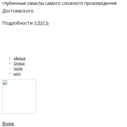
глубинные смыслы самого сложного произведения
Достоевского.
Подробности
ЗДЕСЬ
афиша
Опера
театр
шоу
Вояж