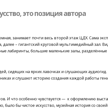
усство, это позиция автора
ромная, занимает почти весь второй этаж ЦДХ. Сама эк
, далее – гигантский круговой мультимедийный зал. В
ные лабиринты, большие маленькие залы, разделённые п
ей, сидящих на ярких лавочках и слушающих аудиогид.
аушниках и слушают историю создания каждой работы гени
тов. И что особенно чувствуется — к оформлению выс
о, было бы чистое искусство, музейная история со свое