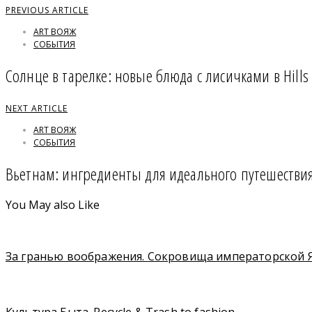
PREVIOUS ARTICLE
ART ВОЯЖ
СОБЫТИЯ
Солнце в тарелке: новые блюда с лисичками в Hills
NEXT ARTICLE
ART ВОЯЖ
СОБЫТИЯ
Вьетнам: ингредиенты для идеального путешестви
You May also Like
За гранью воображения. Сокровища императорской 
Культура Быта. Recycle & Trash to fashion