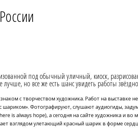
 России
илизованной под обычный уличный, киоск, разрисов
е лучше, но все же есть шанс увидеть работы звёздн
е знаком с творчеством художника. Работ на выставке н
с шариком». Фотографируют, слушают аудиогиды, задум
here is always hope), а сегодня на сайте художника и 
жает взглядом улетающий красный шарик в форме сердца