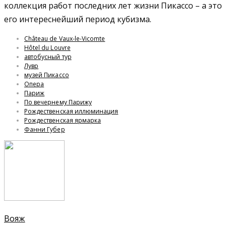
коллекция работ последних лет жизни Пикассо – а это
его интереснейший период кубизма.
Château de Vaux-le-Vicomte
Hôtel du Louvre
автобусный тур
Лувр
музей Пикассо
Опера
Париж
По вечернему Парижу
Рождественская иллюминация
Рождественская ярмарка
Фанни Губер
Вояж