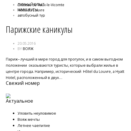
ЛИЧНЫЙ ОПЫТ
Château de Vaux-le-Vicomte
МАРШРУТЫ
Hôtel du Louvre
автобусный тур
Лувр
Парижские каникулы
музей Пикассо
Опера
Париж
По вечернему Парижу
20.05.2016
Рождественская иллюминация
BY
ВОЯЖ
Рождественская ярмарка
Фанни Губер
Париж– лучший в мире город для прогулок, и в самом выгодном
положении оказываются туристы, которые выбрали жилье в
центре города. Например, исторический Hôtel du Louvre, a Hyatt
Hotel, расположенный в двух…
Свежий номер
Актуальное
Уловить неуловимое
Вояж мечты
Летнее чаепитие