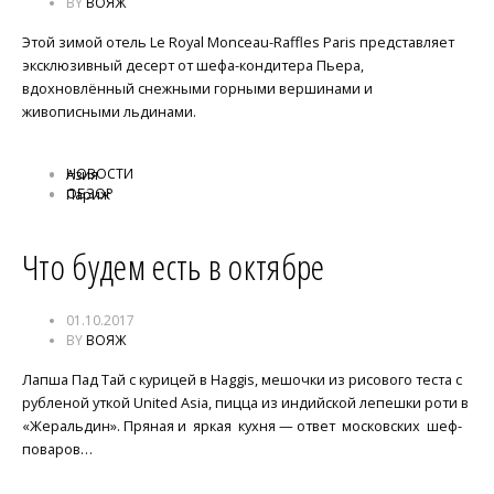
BY
ВОЯЖ
Этой зимой отель Le Royal Monceau-Raffles Paris представляет
эксклюзивный десерт от шефа-кондитера Пьера,
вдохновлённый снежными горными вершинами и
живописными льдинами.
НОВОСТИ
Азия
ОБЗОР
Париж
Что будем есть в октябре
01.10.2017
BY
ВОЯЖ
Лапша Пад Тай с курицей в Haggis, мешочки из рисового теста с
рубленой уткой United Asia, пицца из индийской лепешки роти в
«Жеральдин». Пряная и яркая кухня — ответ московских шеф-
поваров…