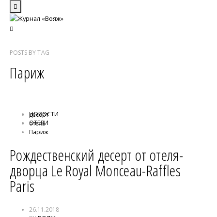
POSTS
BY
TAG
Париж
НОВОСТИ
десерт
ОТЕЛИ
отель
Париж
Рождественский десерт от отеля-
дворца Le Royal Monceau-Raffles
Paris
26.11.2018