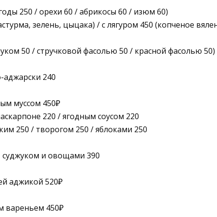
оды 250 / орехи 60 / абрикосы 60 / изюм 60)
турма, зелень, цыцака) / с лягуром 450 (копченое вялен
луком 50 / стручковой фасолью 50 / красной фасолью 50)
о-аджарски 240
ным муссом 450₽
маскарпоне 220 / ягодным соусом 220
им 250 / творогом 250 / яблоками 250
, суджуком и овощами 390
ей аджикой 520₽
м вареньем 450₽