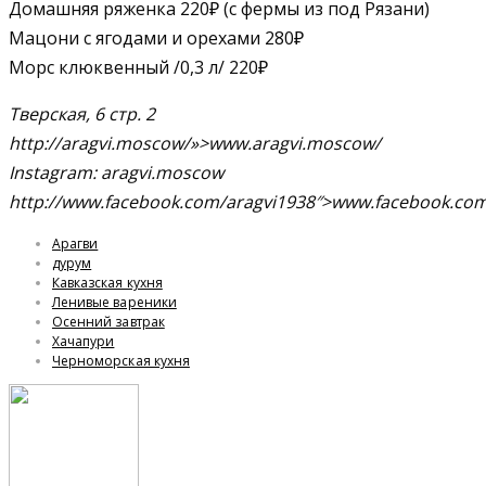
Домашняя ряженка 220₽ (с фермы из под Рязани)
Мацони с ягодами и орехами 280₽
Морс клюквенный /0,3 л/ 220₽
Тверская, 6 стр. 2
http://aragvi.moscow/»>www.aragvi.moscow/
Instagram: aragvi.moscow
http://www.facebook.com/aragvi1938″>www.facebook.com
Арагви
дурум
Кавказская кухня
Ленивые вареники
Осенний завтрак
Хачапури
Черноморская кухня