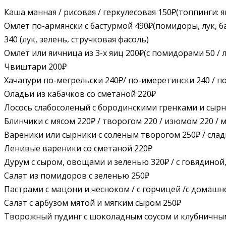
Каша манная / рисовая / геркулесовая 150₽(топпинги: яг
Омлет по-армянски с бастурмой 490₽(помидоры, лук, бас
340 (лук, зелень, стручковая фасоль)
Омлет или яичница из 3-х яиц 200₽(с помидорами 50 / 
Чвиштари 200₽
Хачапури по-мегрельски 240₽/ по-имеретински 240 / п
Оладьи из кабачков со сметаной 220₽
Лосось слабосоленый с бородинскими гренками и сыр
Блинчики с мясом 220₽ / творогом 220 / изюмом 220 / 
Вареники или сырники с соленым творогом 250₽ / сладк
Ленивые вареники со сметаной 220₽
Дурум с сыром, овощами и зеленью 320₽ / с говядиной
Cалат из помидоров с зеленью 250₽
Пастрами с мацони и чесноком / с горчицей /с домашн
Салат с арбузом мятой и мягким сыром 250₽
Творожный пудинг с шоколадным соусом и клубничны