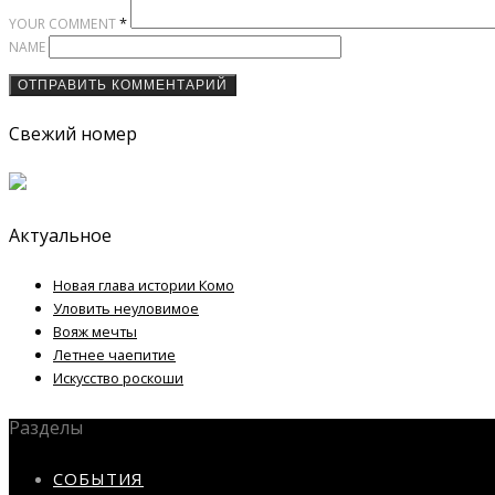
*
YOUR COMMENT
NAME
Свежий номер
Актуальное
Новая глава истории Комо
Уловить неуловимое
Вояж мечты
Летнее чаепитие
Искусство роскоши
Разделы
СОБЫТИЯ