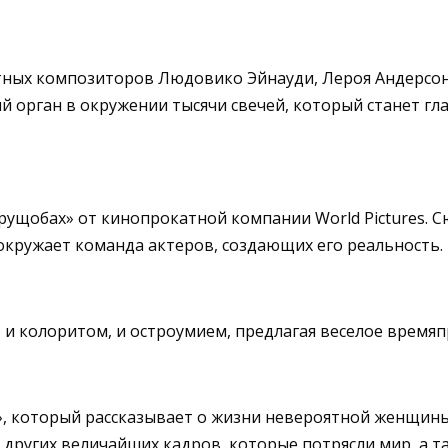
тных композиторов Людовико Эйнауди, Лероя Андерсон
ый орган в окружении тысячи свечей, который станет г
рущобах» от кинопрокатной компании World Pictures. 
 окружает команда актеров, создающих его реальность.
и колоритом, и остроумием, предлагая веселое времяп
», который рассказывает о жизни невероятной женщины
 других величайших кадров, которые потрясли мир, а т