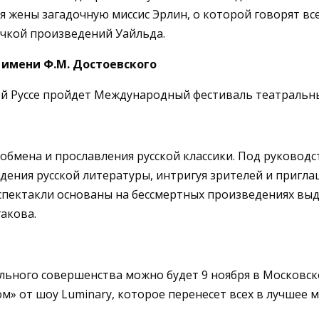
я жены загадочную миссис Эрлин, о которой говорят в
очкой произведений Уайльда.
имени Ф.М. Достоевского
рой Руссе пройдет Международный фестиваль театральны
обмена и прославления русской классики. Под руковод
ения русской литературы, интригуя зрителей и приглаш
е спектакли основаны на бессмертных произведениях вы
акова.
льного совершенства можно будет 9 ноября в Московс
 от шоу Luminary, которое перенесет всех в лучшее м