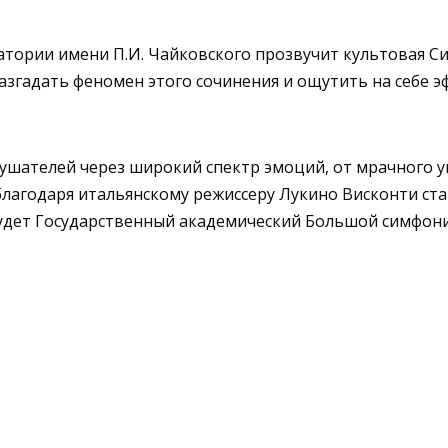
ватории имени П.И. Чайковского прозвучит культовая 
азгадать феномен этого сочинения и ощутить на себе 
ушателей через широкий спектр эмоций, от мрачного у
благодаря итальянскому режиссеру Лукино Висконти ст
удет Государственный академический Большой симфони