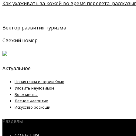
Как ухаживать за кожей во время перелета: рассказы
Вектор развития туризма
Свежий номер
Актуальное
Новая глава истории Комо
Уловить неуловимое
Вояж мечты
Летнее чаепитие
Искусство роскоши
Разделы
СОБЫТИЯ