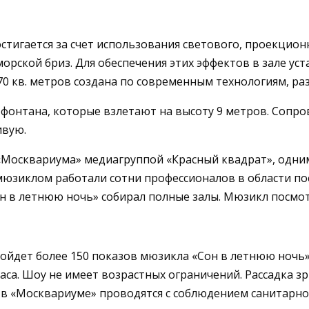
стигается за счет использования светового, проекцион
орской бриз. Для обеспечения этих эффектов в зале ус
 кв. метров создана по современным технологиям, ра
онтана, которые взлетают на высоту 9 метров. Сопро
ивую.
«Москвариума» медиагруппой «Красный квадрат», одним
 мюзиклом работали сотни профессионалов в области п
он в летнюю ночь» собирал полные залы. Мюзикл посмот
ройдет более 150 показов мюзикла «Сон в летнюю ночь». 
са. Шоу не имеет возрастных ограничений. Рассадка зр
я в «Москвариуме» проводятся с соблюдением санитарн