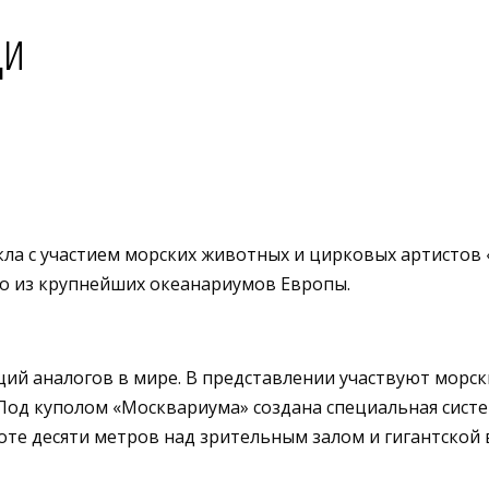
ди
а с участием морских животных и цирковых артистов «С
го из крупнейших океанариумов Европы.
ий аналогов в мире. В представлении участвуют морск
. Под куполом «Москвариума» создана специальная сис
те десяти метров над зрительным залом и гигантской 