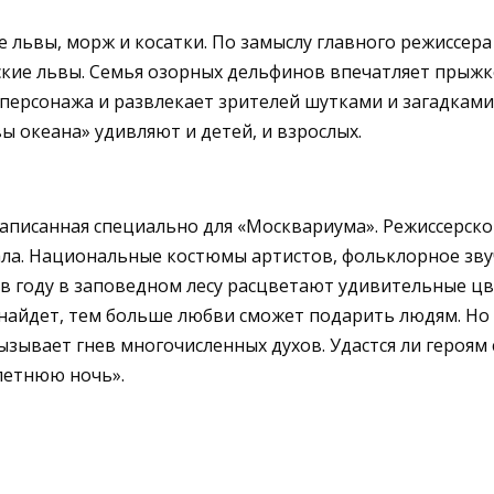
 львы, морж и косатки. По замыслу главного режиссе
кие львы. Семья озорных дельфинов впечатляет прыж
персонажа и развлекает зрителей шутками и загадками
 океана» удивляют и детей, и взрослых.
 написанная специально для «Москвариума». Режиссерс
ала. Национальные костюмы артистов, фольклорное зв
в году в заповедном лесу расцветают удивительные цве
 найдет, тем больше любви сможет подарить людям. Но
вызывает гнев многочисленных духов. Удастся ли героям
летнюю ночь».