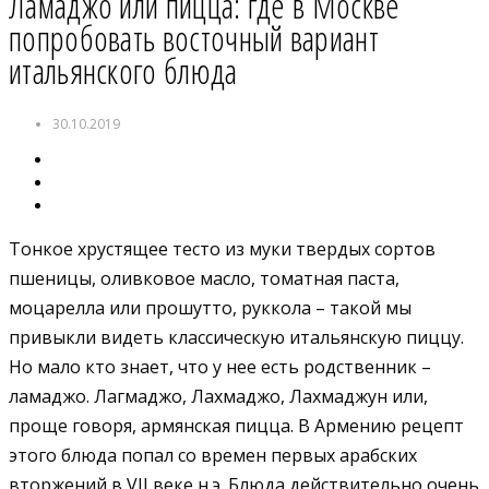
Ламаджо или пицца: где в Москве
попробовать восточный вариант
итальянского блюда
30.10.2019
Тонкое хрустящее тесто из муки твердых сортов
пшеницы, оливковое масло, томатная паста,
моцарелла или прошутто, руккола – такой мы
привыкли видеть классическую итальянскую пиццу.
Но мало кто знает, что у нее есть родственник –
ламаджо. Лагмаджо, Лахмаджо, Лахмаджун или,
проще говоря, армянская пицца. В Армению рецепт
этого блюда попал со времен первых арабских
вторжений в VII веке н.э. Блюда действительно очень