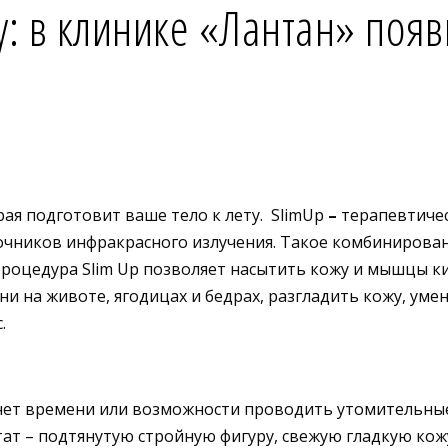
ту: в клинике «Лантан» по
рая подготовит ваше тело к лету. SlimUp
–
терапевтичес
очников инфракрасного излучения. Такое комбинирова
 Процедура Slim Up позволяет насытить кожу и мышцы 
и на животе, ягодицах и бедрах, разгладить кожу, у
.
о нет времени или возможности проводить утомительные
тат – подтянутую стройную фигуру, свежую гладкую кож