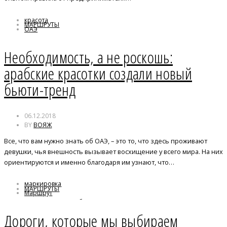
красота
МАРШРУТЫ
ОАЭ
Необходимость, а не роскошь:
арабские красотки создали новый
бьюти-тренд
06.12.2018
BY
ВОЯЖ
Все, что вам нужно знать об ОАЭ, – это то, что здесь проживают
девушки, чья внешность вызывает восхищение у всего мира. На них
ориентируются и именно благодаря им узнают, что…
маркировка
МАРШРУТЫ
Маршрут
Нижегородская область
тропа
Дороги, которые мы выбираем