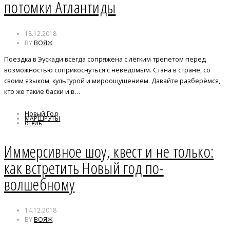
потомки Атлантиды
18.12.2018
BY
ВОЯЖ
Поездка в Эускади всегда сопряжена с лёгким трепетом перед
возможностью соприкоснуться с неведомым. Стана в стране, со
своим языком, культурой и мироощущением. Давайте разберёмся,
кто же такие баски и в…
Новый Год
МАРШРУТЫ
отель
Иммерсивное шоу, квест и не только:
как встретить Новый год по-
волшебному
14.12.2018
BY
ВОЯЖ