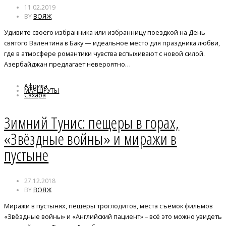
11.02.2019
BY
ВОЯЖ
Удивите своего избранника или избранницу поездкой на День
святого Валентина в Баку — идеальное место для праздника любви,
где в атмосфере романтики чувства вспыхивают с новой силой.
Азербайджан предлагает невероятно…
Африка
МАРШРУТЫ
Сахара
Тунис
Зимний Тунис: пещеры в горах,
«Звёздные войны» и миражи в
пустыне
27.12.2018
BY
ВОЯЖ
Миражи в пустынях, пещеры троглодитов, места съёмок фильмов
«Звёздные войны» и «Английский пациент» – всё это можно увидеть