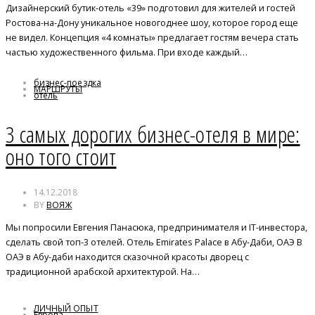
Дизайнерский бутик-отель «39» подготовил для жителей и гостей
Ростова-на-Дону уникальное новогоднее шоу, которое город еще
не видел. Концепция «4 комнаты» предлагает гостям вечера стать
частью художественного фильма. При входе каждый…
бизнес-поездка
МАРШРУТЫ
отель
3 самых дорогих бизнес-отеля в мире:
оно того стоит
14.12.2018
BY
ВОЯЖ
Мы попросили Евгения Панасюка, предпринимателя и IT-инвестора,
сделать свой топ-3 отелей. Отель Emirates Palace в Абу-Даби, ОАЭ В
ОАЭ в Абу-даби находится сказочной красоты дворец с
традиционной арабской архитектурой. На…
ЛИЧНЫЙ ОПЫТ
Европа