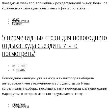
поездки на weekend: волшебный рождественский рынок, большое
количество новых культурных мест и фантастические…
Баку
МАРШРУТЫ
Ереван
путешествия
Рига
5 неочевидных стран для новогоднего
Таллин
Тбилиси
отдыха: куда съездить и что
посмотреть?
06.12.2019
BY
ВОЯЖ
Новогодние каникулы уже на носу, а значит пора выбирать
интересное и «не заезженное» место для отдыха. Наша
сегодняшняя подборка посвящена пяти неочевидным новогодним
маршрутам, о которых мало кто задумывается, когда…
Дрезден
МАРШРУТЫ