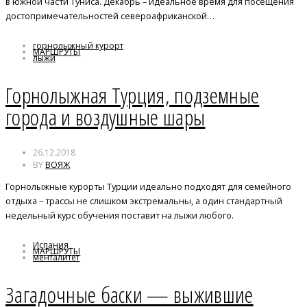
в южной части Туниса. Декабрь – идеальное время для посещения
достопримечательностей североафриканской…
горнолыжный курорт
МАРШРУТЫ
лыжи
Турция
Горнолыжная Турция, подземные
города и воздушные шары
26.12.2018
BY
ВОЯЖ
Горнолыжные курорты Турции идеально подходят для семейного
отдыха – трассы не слишком экстремальны, а один стандартный
недельный курс обучения поставит на лыжи любого.
Испания
МАРШРУТЫ
менталитет
Старана Басков
Загадочные баски — выжившие