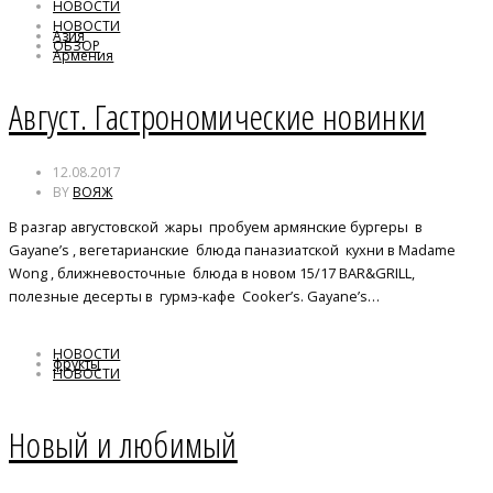
НОВОСТИ
НОВОСТИ
Азия
ОБЗОР
Армения
Ближний Восток
брассери
Август. Гастрономические новинки
12.08.2017
BY
ВОЯЖ
В разгар августовской жары пробуем армянские бургеры в
Gayane’s , вегетарианские блюда паназиатской кухни в Madame
Wong , ближневосточные блюда в новом 15/17 BAR&GRILL,
полезные десерты в гурмэ-кафе Cooker’s. Gayane’s…
НОВОСТИ
фрукты
НОВОСТИ
Новый и любимый