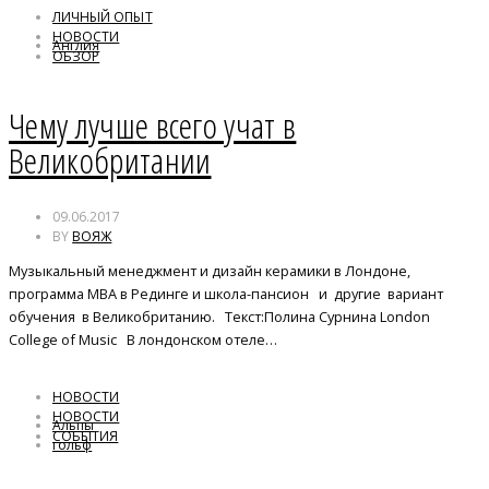
ЛИЧНЫЙ ОПЫТ
НОВОСТИ
Англия
ОБЗОР
Чему лучше всего учат в
Великобритании
09.06.2017
BY
ВОЯЖ
Музыкальный менеджмент и дизайн керамики в Лондоне,
программа MBA в Рединге и школа-пансион и другие вариант
обучения в Великобританию. Текст:Полина Сурнина London
College of Music В лондонском отеле…
НОВОСТИ
НОВОСТИ
Альпы
СОБЫТИЯ
гольф
Спа
Швейцария