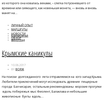
из которого она ковалась веками, – слегка потускневшего от
времени или сияющего, как новенькая монета, — вновь и вновь
манят на…
ЛИЧНЫЙ ОПЫТ
МАРШРУТЫ
НОВОСТИ
Бахчисарай
ОБЗОР
виноград
Мангуп
Херсонес
Крымские каникулы
10.06.2017
BY
ВОЯЖ
На поиски долгожданного лета отправляемся на юго-запад Крыма.
Любители приключений могут исследовать древние пещерные
города Бахчисарая, остальным рекомендованы морские прогулки
вдоль побережья: мыс Фиолент, Балаклава и небольшие
живописные бухты вдоль…