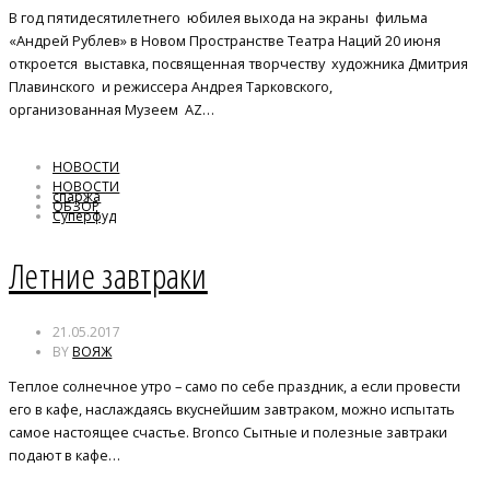
В год пятидесятилетнего юбилея выхода на экраны фильма
«Андрей Рублев» в Новом Пространстве Театра Наций 20 июня
откроется выставка, посвященная творчеству художника Дмитрия
Плавинского и режиссера Андрея Тарковского,
организованная Музеем AZ…
НОВОСТИ
НОВОСТИ
спаржа
ОБЗОР
Суперфуд
сырники
Летние завтраки
21.05.2017
BY
ВОЯЖ
Теплое солнечное утро – само по себе праздник, а если провести
его в кафе, наслаждаясь вкуснейшим завтраком, можно испытать
самое настоящее счастье. Bronco Сытные и полезные завтраки
подают в кафе…