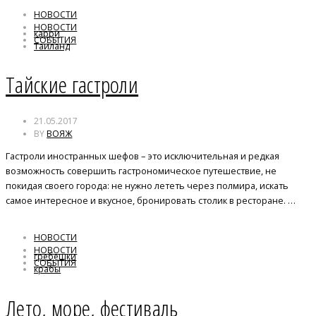
НОВОСТИ
НОВОСТИ
карри
СОБЫТИЯ
Таиланд
тамаринд
Тайские гастроли
21.05.2017
BY
ВОЯЖ
Гастроли иностранных шефов – это исключительная и редкая
возможность совершить гастрономическое путешествие, не
покидая своего города: не нужно лететь через полмира, искать
самое интересное и вкусное, бронировать столик в ресторане. …
НОВОСТИ
НОВОСТИ
гребешки
СОБЫТИЯ
крабы
мидии
Лето, море, фестиваль