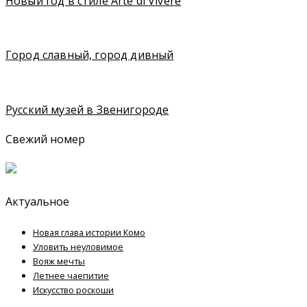
Новый год в стиле Arte di Vivere
Город славный, город дивный
Русский музей в Звенигороде
Свежий номер
Актуальное
Новая глава истории Комо
Уловить неуловимое
Вояж мечты
Летнее чаепитие
Искусство роскоши