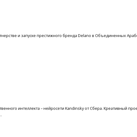
ртнерстве и запуске престижного бренда Delano в Объединенных Арабс
твенного интеллекта – нейросети Kandinsky от Сбера. Креативный пр
…