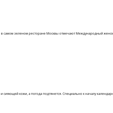
зом в самом зеленом ресторане Москвы отмечают Международный женск
и сияющей кожи, а погода подтянется. Специально к началу календарн