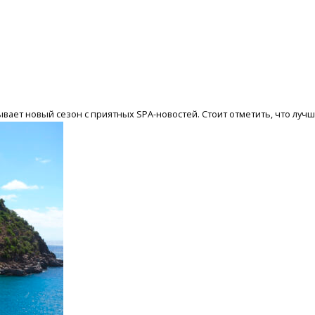
вает новый сезон с приятных SPA-новостей. Стоит отметить, что лучши