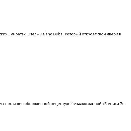
ких Эмиратах. Отель Delano Dubai, который откроет свои двери в
оект посвящен обновленной рецептуре безалкогольной «Балтики 7».