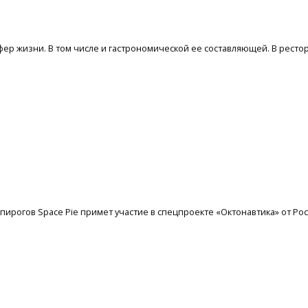
фер жизни. В том числе и гастрономической ее составляющей. В ресто
 пирогов Space Pie примет участие в спецпроекте «Октонавтика» от Р