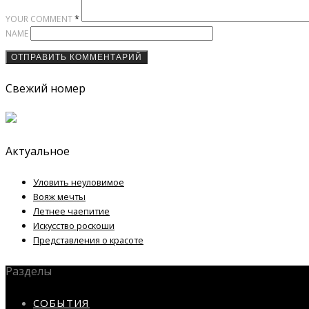
*
YOUR COMMENT
NAME
Свежий номер
Актуальное
Уловить неуловимое
Вояж мечты
Летнее чаепитие
Искусство роскоши
Представления о красоте
Разделы
СОБЫТИЯ