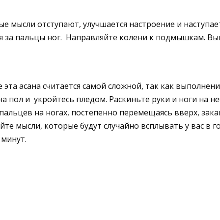
ые мысли отступают, улучшается настроение и наступает
бя за пальцы ног. Направляйте колени к подмышкам. Вып
 эта асана считается самой сложной, так как выполнение
 на пол и укройтесь пледом. Раскиньте руки и ноги на н
 пальцев на ногах, постепенно перемещаясь вверх, зак
те мысли, которые будут случайно всплывать у вас в г
 минут.