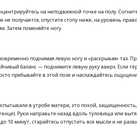
онцентрируйтесь на неподвижной точке на полу. Согнит
 не получается, опустите стопу ниже, на уровень прав
и. Затем поменяйте ногу.
новременно поднимая левую ногу и «раскрывая» таз. Пра
йчивый баланс — поднимите левую руку вверх. Если тер
осто пребывайте в этой позе и наслаждайтесь ощущения
пытывали в утробе матери, это покой, защищенность, 
тенце). Руки направьте назад вдоль туловища или вытян
до 10 минут, старайтесь отпустить все мысли и не разв