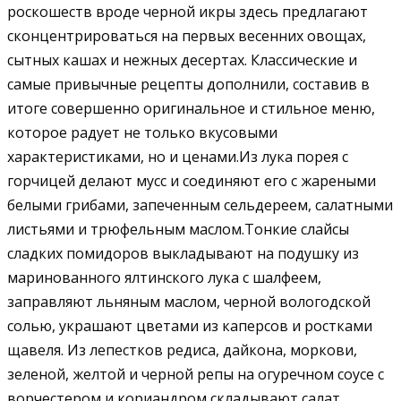
роскошеств вроде черной икры здесь предлагают
сконцентрироваться на первых весенних овощах,
сытных кашах и нежных десертах. Классические и
самые привычные рецепты дополнили, составив в
итоге совершенно оригинальное и стильное меню,
которое радует не только вкусовыми
характеристиками, но и ценами.Из лука порея с
горчицей делают мусс и соединяют его с жареными
белыми грибами, запеченным сельдереем, салатными
листьями и трюфельным маслом.Тонкие слайсы
сладких помидоров выкладывают на подушку из
маринованного ялтинского лука с шалфеем,
заправляют льняным маслом, черной вологодской
солью, украшают цветами из каперсов и ростками
щавеля. Из лепестков редиса, дайкона, моркови,
зеленой, желтой и черной репы на огуречном соусе с
ворчестером и кориандром складывают салат .