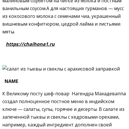
малиновым сорбетом на чипсе из яблока и постным
ванильным соусом.А для настоящих гурманов — мусс
из кокосового молока с семенами чиа, украшенный
вишневым конфитюром, цедрой лайма и листьями
мяты.
https://chaihona1.ru
NAME
К Великому посту шеф-повар Нагендра Махадеваппа
создал полноценное постное меню в индийском
ключе — салаты, супы, горячее и десерты. В салате из
запеченной тыквы и свеклы с кедровыми орехами,
например, каждый ингредиент дополнен своей