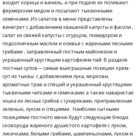
входит корица и ваниль, а при подаче их поливают
фермерским мёдом и посыпают тыквенными
семечками. Из салатов в меню представлены
винегрет с добавлением квашеной капусты и фасоли ,
салат из свежей капусты с огурцом, помидором и
подсолнечным маслом и оливье с жареными лесными
грибами , заправленный постным майонезом и
украшенный хрустящим картофелем пай. В разделе
постных супов— самые выигрышные позиции: крем-
суп из тыквы с добавлением лука, моркови,
ароматных трав и специй и украшенный хрустящими
тыквеными чипсами и семечками; а также наваристая
юшка из лесных грибов с сухариками, приправленная
зеленью, луком и специями . Наиболее сытными
позициями постного меню будут следующие блюда:
сковорода жареного душистого картофеля с луком,
лисичками, белыми грибами, шампиньонами, луком и