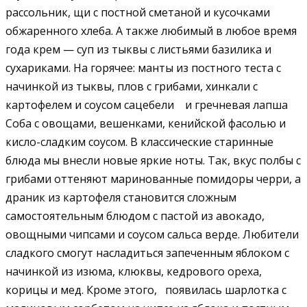
рассольник, щи с постной сметаной и кусочками
обжаренного хлеба. А также любимый в любое время
года крем — суп из тыквы с листьями базилика и
сухариками. На горячее: манты из постного теста с
начинкой из тыквы, плов с грибами, хинкали с
картофелем и соусом сацебели и гречневая лапша
Соба с овощами, вешенками, кенийской фасолью и
кисло-сладким соусом. В классические старинные
блюда мы внесли новые яркие ноты. Так, вкус полбы с
грибами оттеняют маринованные помидоры черри, а
драник из картофеля становится сложным
самостоятельным блюдом с пастой из авокадо,
овощными чипсами и соусом сальса верде. Любители
сладкого смогут насладиться запеченным яблоком с
начинкой из изюма, клюквы, кедрового ореха,
корицы и мед. Кроме этого, появилась шарлотка с