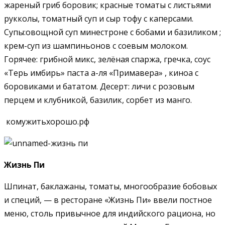
жареный гриб боровик; красные томаты с листьями
рукколы, томатный суп и сыр тофу с каперсами.
Супы:овощной суп минестроне с бобами и базиликом ;
крем-суп из шампиньонов с соевым молоком.
Горячее: грибной микс, зелёная спаржа, гречка, соус
«Терь имбирь» паста а-ля «Примавера» , киноа с
боровиками и бататом. Десерт: личи с розовым
перцем и клубникой, базилик, сорбет из манго.
комужитьхорошо.рф
Жизнь Пи
Шпинат, баклажаны, томаты, многообразие бобовых
и специй, — в ресторане «Жизнь Пи» ввели постное
меню, столь привычное для индийского рациона, но