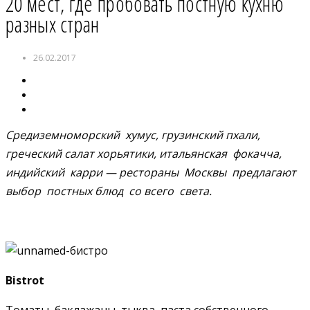
20 мест, где пробовать постную кухню
разных стран
26.02.2017
Средиземноморский хумус, грузинский пхали,
греческий салат хорьятики, итальянская фокачча,
индийский карри — рестораны Москвы предлагают
выбор постных блюд со всего света.
Bistrot
Томаты, баклажаны, тыква, паста собственного