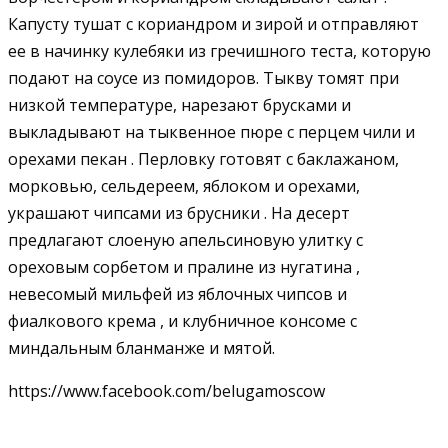
Капусту тушат с кориандром и зирой и отправляют
ее в начинку кулебяки из гречишного теста, которую
подают на соусе из помидоров. Тыкву томят при
низкой температуре, нарезают брусками и
выкладывают на тыквенное пюре с перцем чили и
орехами пекан . Перловку готовят с баклажаном,
морковью, сельдереем, яблоком и орехами,
украшают чипсами из брусники . На десерт
предлагают слоеную апельсиновую улитку с
ореховым сорбетом и пралине из нугатина ,
невесомый мильфей из яблочных чипсов и
фиалкового крема , и клубничное консоме с
миндальным бланманже и мятой.
https://www.facebook.com/belugamoscow