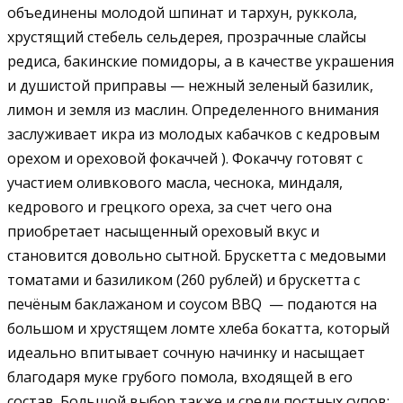
объединены молодой шпинат и тархун, руккола,
хрустящий стебель сельдерея, прозрачные слайсы
редиса, бакинские помидоры, а в качестве украшения
и душистой приправы — нежный зеленый базилик,
лимон и земля из маслин. Определенного внимания
заслуживает икра из молодых кабачков с кедровым
орехом и ореховой фокаччей ). Фокаччу готовят с
участием оливкового масла, чеснока, миндаля,
кедрового и грецкого ореха, за счет чего она
приобретает насыщенный ореховый вкус и
становится довольно сытной. Брускетта с медовыми
томатами и базиликом (260 рублей) и брускетта с
печёным баклажаном и соусом BBQ — подаются на
большом и хрустящем ломте хлеба бокатта, который
идеально впитывает сочную начинку и насыщает
благодаря муке грубого помола, входящей в его
состав. Большой выбор также и среди постных супов: