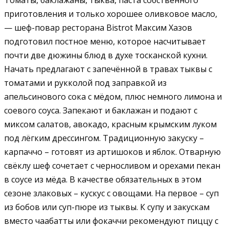
приготовления и только хорошее оливковое масло,
— шеф-повар ресторана Bistrot Максим Хазов
подготовил постное меню, которое насчитывает
почти две дюжины блюд в духе тосканской кухни.
Начать предлагают с запечённой в травах тыквы с
томатами и рукколой под заправкой из
апельсинового сока с мёдом, плюс немного лимона и
соевого соуса. Запекают и баклажан и подают с
миксом салатов, авокадо, красным крымским луком
под лёгким дрессингом. Традиционную закуску –
карпаччо – готовят из артишоков и яблок. Отварную
свёклу шеф сочетает с черносливом и орехами пекан
в соусе из мёда. В качестве обязательных в этом
сезоне злаковых – кускус с овощами. На первое – суп
из бобов или суп-пюре из тыквы. К супу и закускам
вместо чаабатты или фокаччи рекомендуют пиццу с