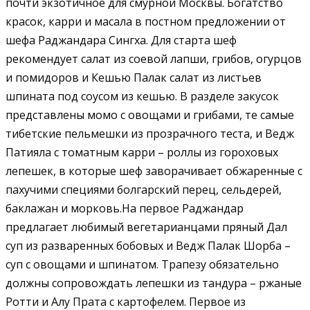
почти экзотичное для смурной Москвы. Богатство
красок, карри и масала в постном предложении от
шефа Раджандара Сингха. Для старта шеф
рекомендует салат из соевой лапши, грибов, огурцов
и помидоров и Кешью Палак салат из листьев
шпината под соусом из кешью. В разделе закусок
представлены момо с овощами и грибами, те самые
тибетские пельмешки из прозрачного теста, и Ведж
Патияла с томатным карри – роллы из гороховых
лепешек, в которые шеф заворачивает обжаренные с
пахучими специями болгарский перец, сельдерей,
баклажан и морковь.На первое Раджандар
предлагает любимый вегетарианцами пряный Дал
суп из разваренных бобовых и Ведж Палак Шорба –
суп с овощами и шпинатом. Трапезу обязательно
должны сопровождать лепешки из тандура – ржаные
Ротти и Алу Прата с картофелем. Первое из