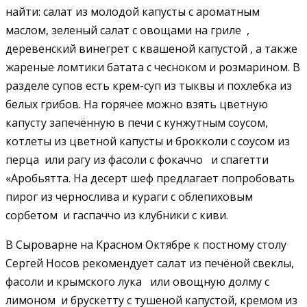
найти: салат из молодой капусты с ароматным
маслом, зеленый салат с овощами на гриле ,
деревенский винегрет с квашеной капустой , а также
жареные ломтики батата с чесноком и розмарином. В
разделе супов есть крем-суп из тыквы и похлебка из
белых грибов. На горячее можно взять цветную
капусту запечённую в печи с кунжутным соусом,
котлеты из цветной капусты и брокколи с соусом из
перца или рагу из фасоли с фокаччо и спагетти
«Аробьятта. На десерт шеф предлагает попробовать
пирог из чернослива и кураги с облепиховым
сорбетом и гаспаччо из клубники с киви.
В Сыроварне на Красном Октябре к постному столу
Сергей Носов рекомендует салат из печёной свеклы,
фасоли и крымского лука или овощную долму с
лимоном и брускетту с тушеной капустой, кремом из