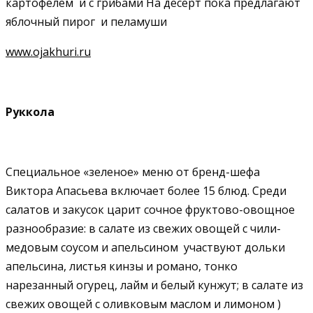
картофелем и с грибами На десерт пока предлагают
яблочный пирог и пеламуши
www.ojakhuri.ru
Руккола
Специальное «зеленое» меню от бренд-шефа
Виктора Апасьева включает более 15 блюд. Среди
салатов и закусок царит сочное фруктово-овощное
разнообразие: в салате из свежих овощей с чили-
медовым соусом и апельсином участвуют дольки
апельсина, листья кинзы и романо, тонко
нарезанный огурец, лайм и белый кунжут; в салате из
свежих овощей с оливковым маслом и лимоном )