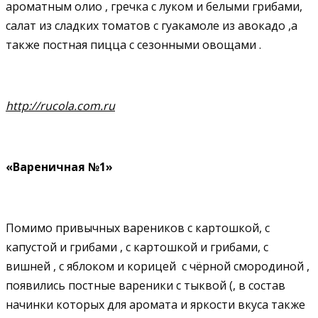
ароматным олио , гречка с луком и белыми грибами,
салат из сладких томатов с гуакамоле из авокадо ,а
также постная пицца с сезонными овощами .
http://
rucola.
com.
ru
«Вареничная №1»
Помимо привычных вареников с картошкой, с
капустой и грибами , с картошкой и грибами, с
вишней , с яблоком и корицей с чёрной смородиной ,
появились постные вареники с тыквой (, в состав
начинки которых для аромата и яркости вкуса также