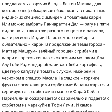
предлагаемых горячих блюд – Бегген Масала , для
которого шеф обжаривает баклажаны в пикантных
индийских специях, с имбирем и томатным карри.
Или можно выбрать Панчараттан Дал — рагу из пяти
видов нута, такого же разного по цвету и размеру,
как и регионы Индии. Плюс немного имбиря и
обязательно – карри. В продолжение темы гороха –
Маттар Машрум– зелёный горошек с грибами в
карри из орехов кешью с кокосовым молоком. Для
Алу Гоби Раджандар обжаривает беби-картофель,
цветную капусту и томаты с луком, имбирем и
чесноком в специях Масала.На сладкое – горячие
фрукты с освежающими сорбетами: бананы жарятся и
сервируются с сорбетом из манго в Фарай Кейла
Нариел, личи обжаривается с карамелью и подается с
сорбетом из маракуйи в Тофи Личи . И самое
привычное сочетание вкусов в печёном яблоке с