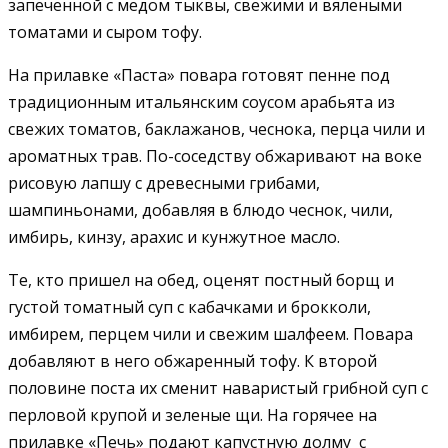
запеченной с медом тыквы, свежими и вялеными
томатами и сыром тофу.
На прилавке «Паста» повара готовят пенне под
традиционным итальянским соусом арабьята из
свежих томатов, баклажанов, чеснока, перца чили и
ароматных трав. По-соседству обжаривают на воке
рисовую лапшу с древесными грибами,
шампиньонами, добавляя в блюдо чеснок, чили,
имбирь, кинзу, арахис и кунжутное масло.
Те, кто пришел на обед, оценят постный борщ и
густой томатный суп с кабачками и брокколи,
имбирем, перцем чили и свежим шалфеем. Повара
добавляют в него обжаренный тофу. К второй
половине поста их сменит наваристый грибной суп с
перловой крупой и зеленые щи. На горячее на
прилавке «Печь» подают капустную долму с