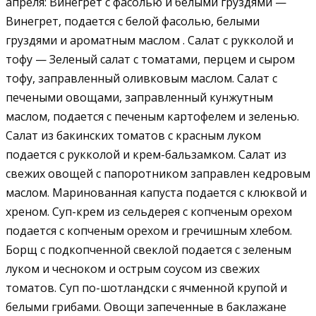
апреля: Винегрет с фасолью и белыми груздями —
Винегрет, подается с белой фасолью, белыми
груздями и ароматным маслом . Салат с рукколой и
тофу — Зеленый салат с томатами, перцем и сыром
тофу, заправленный оливковым маслом. Салат с
печеными овощами, заправленный кунжутным
маслом, подается с печеным картофелем и зеленью.
Салат из бакинских томатов с красным луком
подается с рукколой и крем-бальзамком. Салат из
свежих овощей с папоротником заправлен кедровым
маслом. Маринованная капуста подается с клюквой и
хреном. Суп-крем из сельдерея с копченым орехом
подается с копченым орехом и гречишным хлебом.
Борщ с подкопченной свеклой подается с зеленым
луком и чесноком и острым соусом из свежих
томатов. Суп по-шотландски с ячменной крупой и
белыми грибами. Овощи запеченные в баклажане