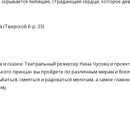
а скрывается любящее, страдающее сердце, которое де
 (Тверской б-р, 23)
а и сказки. Театральный режиссер Нина Чусова и проек
кого принца» вы пройдете по различным мирам и Вселен
ыбаться, смеяться и радоваться мелочам, а самое гла
ьму.