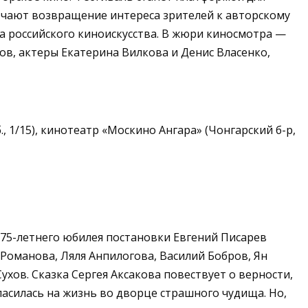
ючают возвращение интереса зрителей к авторскому
 российского киноискусства.
В жюри киносмотра —
в, актеры Екатерина Вилкова и Денис Власенко,
, 1/15
), кинотеатр «Москино Ангара» (
Чонгарский б-р,
ь 75-летнего юбилея постановки Евгений Писарев
Романова, Ляля Анпилогова, Василий Бобров, Ян
Сухов.
Сказка Сергея Аксакова повествует о верности,
ласилась на жизнь во дворце страшного чудища. Но,