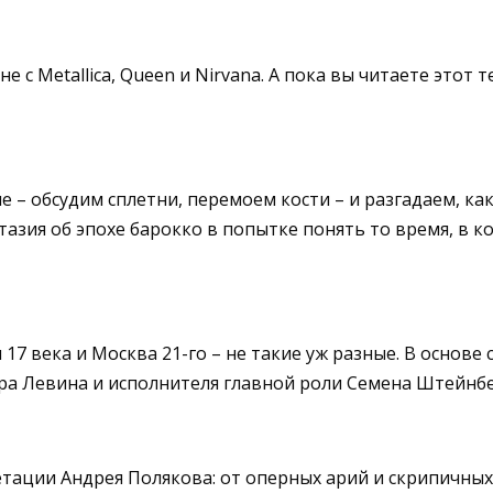
 с Metallica, Queen и Nirvana. А пока вы читаете этот 
е – обсудим сплетни, перемоем кости – и разгадаем, ка
тазия об эпохе барокко в попытке понять то время, в 
 17 века и Москва 21-го – не такие уж разные. В основ
а Левина и исполнителя главной роли Семена Штейнбе
етации Андрея Полякова: от оперных арий и скрипичн