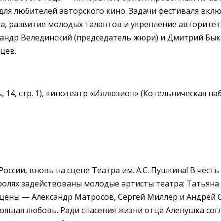
для любителей авторского кино.
Задачи фестиваля вкл
а, развитие молодых талантов и укрепление авторитета
андр Велединский (председатель жюри) и Дмитрий Быко
цев.
14, стр. 1), кинотеатр «Иллюзион» (
Котельническая наб.
оссии, вновь на сцене Театра им. А.С. Пушкина! В чест
ролях задействованы молодые артисты театра: Татьяна 
сцены — Александр Матросов, Сергей Миллер и Андрей 
тоящая любовь. Ради спасения жизни отца Аленушка сог