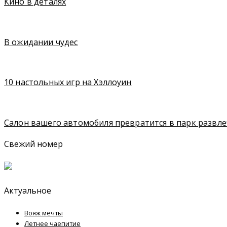
Кино в деталях
В ожидании чудес
10 настольных игр на Хэллоуин
Салон вашего автомобиля превратится в парк развл
Свежий номер
Актуальное
Вояж мечты
Летнее чаепитие