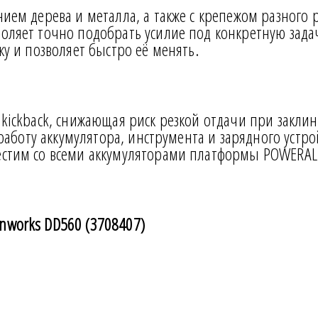
нием дерева и металла, а также с крепежом разного
оляет точно подобрать усилие под конкретную зада
ку и позволяет быстро её менять.
ikickback, снижающая риск резкой отдачи при закли
 работу аккумулятора, инструмента и зарядного устр
естим со всеми аккумуляторами платформы POWERALL
nworks DD560 (3708407)