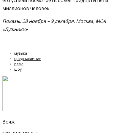
его успели посмотреть более тридцати пяти
миллионов человек.
Показы: 28 ноября – 9 декабря, Москва, МСА
«Лужники»
музыка
представление
ревю
шоу
Вояж