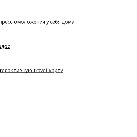
пресс-омоложения у себя дома
одос
терактивную travel-карту