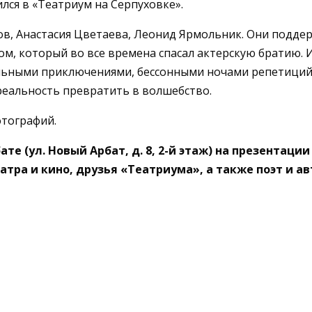
лся в «Театриум на Серпуховке».
в, Анастасия Цветаева, Леонид Ярмольник. Они поддер
м, который во все времена спасал актерскую братию. И
рольными приключениями, бессонными ночами репетиций
еальность превратить в волшебство.
отографий.
те (ул. Новый Арбат, д. 8, 2-й этаж) на презентац
атра и кино, друзья «Театриума», а также поэт и 