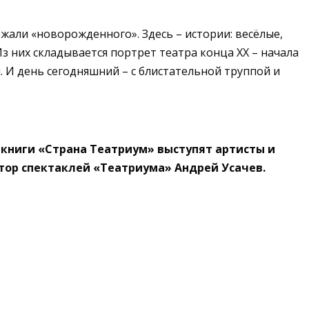
жали «новорожденного». Здесь – истории: весёлые,
з них складывается портрет театра конца ХХ – начала
. И день сегодняшний – с блистательной труппой и
ии книги «Страна Театриум» выступят артисты и
автор спектаклей «Театриума» Андрей Усачев.