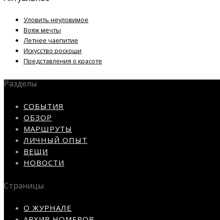
Уловить неуловимое
Вояж мечты
Летнее чаепитие
Искусство роскоши
Представления о красоте
Разделы
СОБЫТИЯ
ОБЗОР
МАРШРУТЫ
ЛИЧНЫЙ ОПЫТ
ВЕЩИ
НОВОСТИ
Страницы
О ЖУРНАЛЕ
АРХИВ НОМЕРОВ