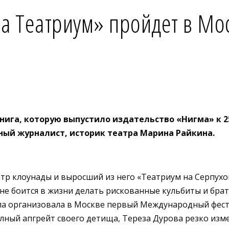
на Театриум» пройдет в Мо
нига, которую выпустило издательство «Нигма» к 
тный журналист, историк театра Марина Райкина.
р клоунады и выросший из него «Театриум на Серпуховк
 боится в жизни делать рискованные кульбиты и брать 
ала организовала в Москве первый Международный фести
полный апгрейт своего детища, Тереза Дурова резко изм