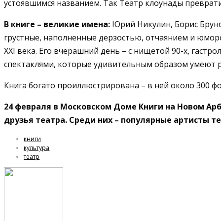
устоявшимся названием. Так Театр клоунады преврати
В книге – великие имена:
Юрий Никулин, Борис Бруно
грустные, наполненные дерзостью, отчаянием и юморо
XXI века. Его вчерашний день – с нищетой 90-х, гаст
спектаклями, которые удивительным образом умеют р
Книга богато проиллюстрирована – в ней около 300 ф
24 февраля в Московском Доме Книги на Новом Арба
друзья театра. Среди них – популярные артисты те
книги
культура
театр