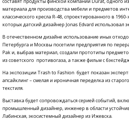
составят продукты финской компании Durat, одного 
материала для производства мебели и предметов инт
классического кресла R-48, спроектированного в 196
которых датский дизайнер Jonas Edvard использовал 
В отечественном дизайне использование иных отходов
Петербурга и Москвы посетили предприятия по перераб
Pak и, выбрав материал, создали прототипы предметов
из советского противогаза, а также фильм с бэкстейд
На экспозиции Trash to Fashion будет показан экспер
апсайклинг – смелая и ироничная переделка из старо
текстиля.
Выставка будет сопровождаться серией событий, вклю
промышленный дизайнер, инженер в области устойчиво
Лабинская, экосистемный дизайнер из Ижевска.