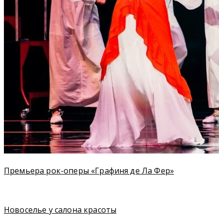
Премьера рок-оперы «Графиня де Ла Фер»
Новоселье у салона красоты