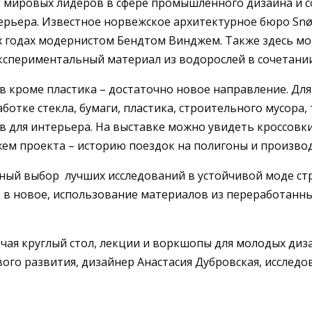
из мировых лидеров в сфере промышленного дизайна и 
ерьера. Известное норвежское архитектурное бюро Snø
0-х годах модернистом Бендтом Винджем. Также здесь м
экспериментальный материал из водорослей в сочетани
 кроме пластика – достаточно новое направление. Для 
отке стекла, бумаги, пластика, строительного мусора,
 для интерьера. На выставке можно увидеть кроссовки 
жем проекта – историю поездок на полигоны и произво
тный выбор лучших исследований в устойчивой моде стр
го в новое, использование материалов из переработан
чая круглый стол, лекции и воркшопы для молодых диза
го развития, дизайнер Анастасия Дубровская, исследо