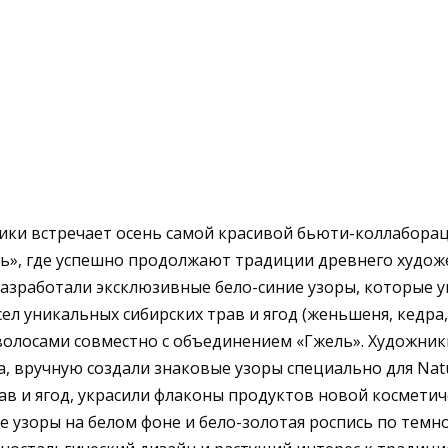
ы
ики встречает осень самой красивой бьюти-коллабораци
ель», где успешно продолжают традиции древнего худо
 разработали эксклюзивные бело-синие узоры, которые 
ел уникальных сибирских трав и ягод (женьшеня, кедра,
 волосами совместно с объединением «Гжель». Художники
а, вручную создали знаковые узоры специально для Natu
в и ягод, украсили флаконы продуктов новой косметич
узоры на белом фоне и бело-золотая роспись по темно-