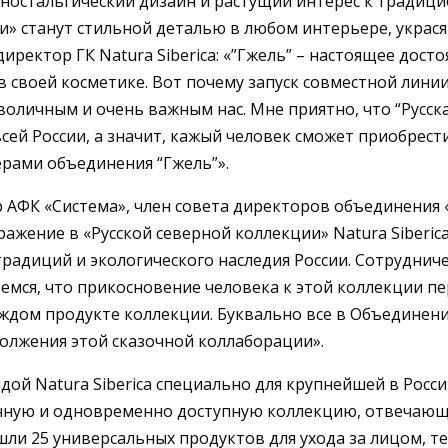
 ностальгический дизайн и растущий интерес к тради
и» станут стильной деталью в любом интерьере, украс
ректор ГК Natura Siberica: «”Гжель” – настоящее досто
т в своей косметике. Вот почему запуск совместной ли
оличным и очень важным нас. Мне приятно, что “Русска
сей России, а значит, кажый человек сможет приобрест
ерами объединения “Гжель”».
 АФК «Система», член совета директоров объединения 
ажение в «Русской северной коллекции» Natura Siberi
адиций и экологического наследия России. Сотрудничес
емся, что прикосновение человека к этой коллекции п
каждом продукте коллекции. Буквально все в Объедине
олжения этой сказочной коллаборации».
дой Natura Siberica специально для крупнейшей в Росс
нную и одновременно доступную коллекцию, отвечающу
ли 25 универсальных продуктов для ухода за лицом, т