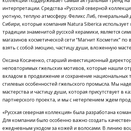
коллекции поддерживает самый актуальный тренд на
интерпретации. Средства «Русской северной коллекци
уютную, теплую атмосферу. Феликс Либ, генеральный ди
Сибири, которые компания Natura Siberica используе
традиции знаменитой русской керамики, является симв
магазинов косметической сети “Магнит Косметик” по в
взять с собой эмоцию, частицу души, вложенную маст
Оксана Косаченко, старший инвестиционный директор
неповторимых гжельских мотивов, которые нашли отр
вкладом в продвижение и сохранение национальных тр
стилевых особенностей гжельского промысла. Мы наде
мастерства и частицу души, которая присутствует в 
партнерского проекта, и мы с нетерпением ждем прод
«Русская северная коллекция» была разработана коман
Для компании было особенно важно создать качестве
ежедневным уходом за кожей и волосами. В линию вош