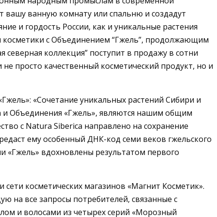
ционным народным промыслам в современной
ят вашу ванную комнату или спальню и создадут
яние и гордость России, как и уникальные растения
нии косметики с Объединением “Гжель”, продолжающим
я северная коллекция” поступит в продажу в сотни
и не просто качественный косметический продукт, но и
«Гжель»: «Сочетание уникальных растений Сибири и
ca и Объединения «Гжель», являются нашим общим
тво с Natura Siberica направлено на сохранение
ередаст ему особенный ДНК-код семи веков гжельского
нии «Гжель» вдохновлены результатом первого
ии сети косметических магазинов «Магнит Косметик».
ю на все запросы потребителей, связанные с
елом и волосами из четырех серий «Морозный