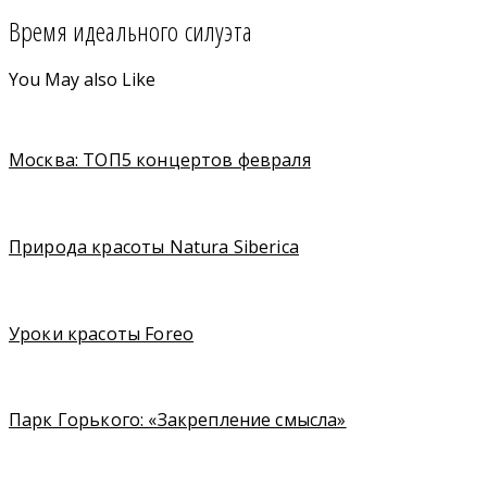
Время идеального силуэта
You May also Like
Москва: ТОП5 концертов февраля
Природа красоты Natura Siberica
Уроки красоты Foreo
Парк Горького: «Закрепление смысла»