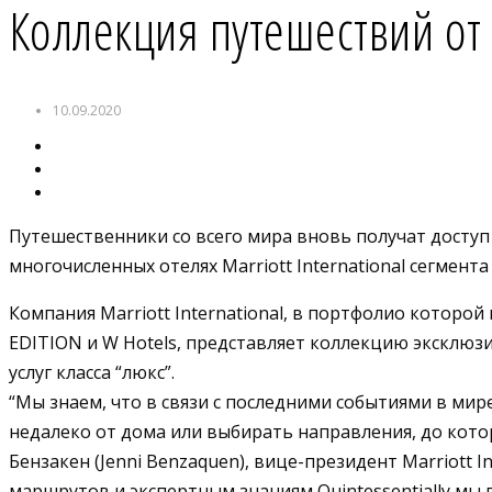
Коллекция путешествий от 
10.09.2020
Путешественники со всего мира вновь получат досту
многочисленных отелях Marriott International сегмента 
Компания Marriott International, в портфолио которой вх
EDITION и W Hotels, представляет коллекцию эксклюз
услуг класса “люкс”.
“Мы знаем, что в связи с последними событиями в м
недалеко от дома или выбирать направления, до кот
Бензакен (Jenni Benzaquen), вице-президент Marriott 
маршрутов и экспертным знаниям Quintessentially м