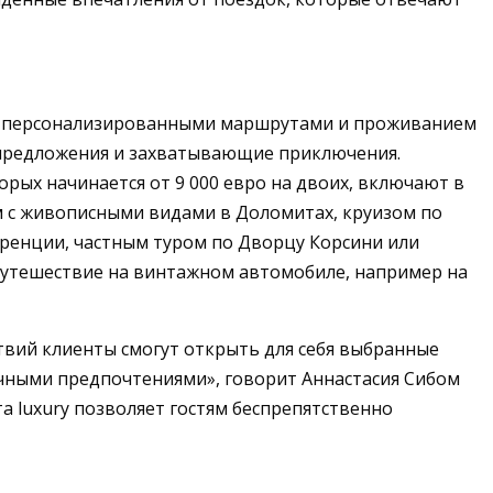
х с персонализированными маршрутами и проживанием
 предложения и захватывающие приключения.
рых начинается от 9 000 евро на двоих, включают в
м с живописными видами в Доломитах, круизом по
оренции, частным туром по Дворцу Корсини или
 путешествие на винтажном автомобиле, например на
ествий клиенты смогут открыть для себя выбранные
ичными предпочтениями», говорит Аннастасия Сибом
нта luxury позволяет гостям беспрепятственно