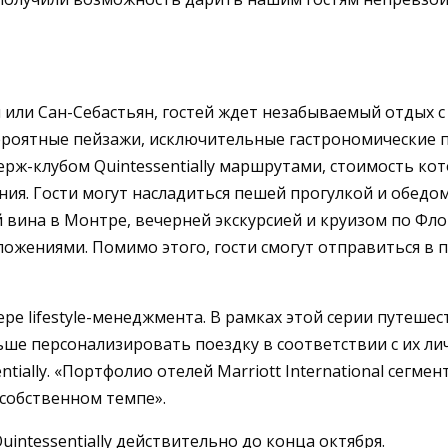
м или Сан-Себастьян, гостей ждет незабываемый отды
евероятные пейзажи, исключительные гастрономические
ж-клубом Quintessentially маршрутами, стоимость кото
ия. Гости могут насладиться пешей прогулкой и обедо
 вина в Монтре, вечерней экскурсией и круизом по Фл
ложениями. Помимо этого, гости смогут отправиться в
фере lifestyle-менеджмента. В рамках этой серии путеш
ьше персонализировать поездку в соответствии с их л
tially. «Портфолио отелей Marriott International сегме
собственном темпе».
uintessentially действительно до конца октября.