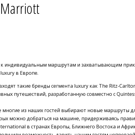
Marriott
п к индивидуальным маршрутам и захватывающим прик
luxury в Европе.
одят такие бренды сегмента luxury как The Ritz-Carlton, S
ивных путешествий, разработанную совместно с Quintes
ире многие из наших гостей выбирают новые маршруты 
орых можно добраться на машине, придерживаясь прав
International в странах Европы, Ближнего Востока и Аф
ы получили возможность дарить нашим гостям непревзо