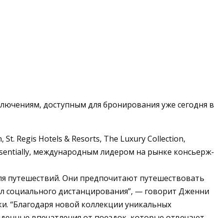
лючениям, доступным для бронирования уже сегодня в
t. Regis Hotels & Resorts, The Luxury Collection,
sentially, международным лидером на рынке консьерж-
для путешествий. Они предпочитают путешествовать
ил социального дистанцирования”, — говорит Дженни
рики. “Благодаря новой коллекции уникальных
йденные впечатления от поездок, которые отвечают