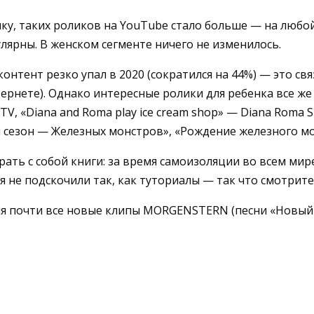
ку, таких роликов на YouTube стало больше — на любой
улярны. В женском сегменте ничего не изменилось.
онтент резко упал в 2020 (сократился на 44%) — это с
ернете). Однако интересные ролики для ребенка все же
«Diana and Roma play ice cream shop» — Diana Roma Sho
ый сезон — Железных монстров», «Рождение железного мо
ать с собой книги: за время самоизоляции во всем ми
я не подскочили так, как туториалы — так что смотрите
мя почти все новые клипы MORGENSTERN (песни «Новый м