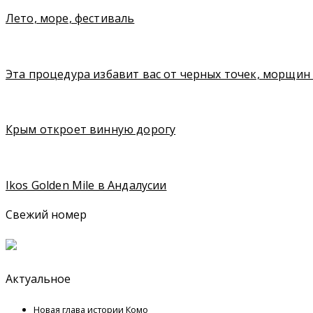
Лето, море, фестиваль
Эта процедура избавит вас от черных точек, морщин 
Крым откроет винную дорогу
Ikos Golden Mile в Андалусии
Свежий номер
Актуальное
Новая глава истории Комо