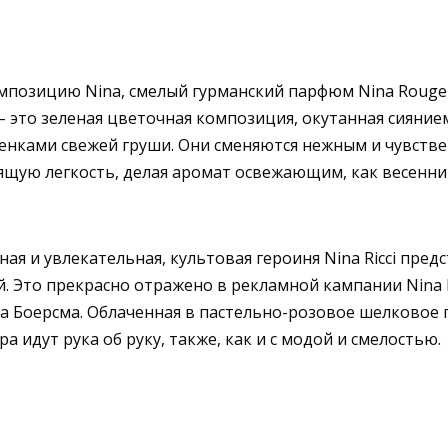
мпозицию Nina, смелый гурманский парфюм Nina Rouge
 – это зеленая цветочная композиция, окутанная сияни
енками свежей груши. Они сменяются нежным и чувстве
щую легкость, делая аромат освежающим, как весенни
ная и увлекательная, культовая героиня Nina Ricci пр
й. Это прекрасно отражено в рекламной кампании Nina R
а Боерсма. Облаченная в пастельно-розовое шелковое п
а идут рука об руку, также, как и с модой и смелостью.