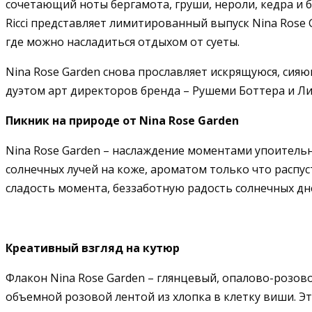
сочетающий ноты бергамота, груши, нероли, кедра и 
Ricci представляет лимитированный выпуск Nina Rose 
где можно насладиться отдыхом от суеты.
Nina Rose Garden снова прославляет искрящуюся, си
дуэтом арт директоров бренда – Рушеми Боттера и Л
Пикник на природе от Nina Rose Garden
Nina Rose Garden – наслаждение моментами упоитель
солнечных лучей на коже, ароматом только что распу
сладость момента, беззаботную радость солнечных дне
Креативный взгляд на кутюр
Флакон Nina Rose Garden – глянцевый, опалово-розово
объемной розовой лентой из хлопка в клетку виши. Э