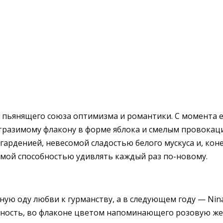
, пьянящего союза оптимизма и романтики. С момента е
отразимому флакону в форме яблока и смелым провока
 гарденией, невесомой сладостью белого мускуса и, ко
имой способностью удивлять каждый раз по-новому.
сную оду любви к гурманству, а в следующем году — Nin
нность, во флаконе цветом напоминающего розовую же