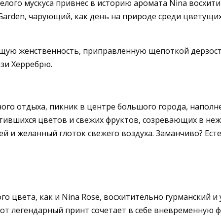
белого мускуса привнес в историю аромата Nina восхит
Garden, чарующий, как день на природе среди цветущих
яющую женственность, приправленную щепоткой дерзост
изи Херребрю.
ного отдыха, пикник в центре большого города, напо
стившихся цветов и свежих фруктов, созревающих в неж
й и желанный глоток свежего воздуха. Заманчиво? Ест
го цвета, как и Nina Rose, восхитительно гурманский 
тот легендарный принт сочетает в себе вневременную ф