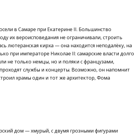
осели в Самаре при Екатерине II. Большинство
боду их вероисповедания не ограничивали, строить
ась лютеранская кирха — она находится неподалёку, на
ко при императоре Николае II: самарские власти долго
ли не только немцы, но и поляки с французами,
 проходят службы и концерты. Возможно, он напомнит
строил храмы один и тот же архитектор, Фома
рский дом — хмурый, с двумя грозными фигурами