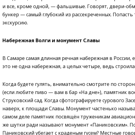
и все, кроме одной, — фальшивые. Говорят, двери-обм
бункер — самый глубокий из рассекреченных. Попасть 
экскурсию.
Набережная Волги и монумент Славы
В Самаре самая длинная речная набережная в России, 
это не одна набережная, а целых четыре, ведь строила
Когда будете гулять, внимательно смотрите по сторо
(если любите пиво — вам в бар «На дне»), памятник в
Струковский сад. Когда сфотографируете сурового За
наверх, к площади Славы. Монумент частенько называ
самом деле памятник посвящён труженикам авиационн
же шутки ради называют монумент «Паниковским». По
Паниковский убегает с краденым гусем? Местные говор