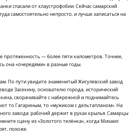
анки спасали от клаустрофобии. Сейчас самарский
туда самостоятельно непросто, и лучше записаться на
её протяжённость — более пяти километров. Точнее,
сь она «очередями» в разные годы.
нам. По пути увидите знаменитый Жигулёвский завод
оеводе Засекину, основателю города, исторический
секина, сворачивайте с набережной и поднимайтесь
ют то Гагариным, то «мужиком с дельтапланом». На
ого завода: рабочий держит в руках крылья. Самарцы
мните сцену из «Золотого телёнка», когда Михаил
ят, похоже.