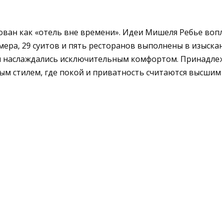
ован как «отель вне времени». Идеи Мишеля Ребье воп
мера, 29 суитов и пять ресторанов выполнены в изыска
ы наслаждались исключительным комфортом. Принадлежно
ьным стилем, где покой и приватность считаются высши