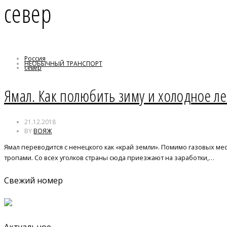
север
Россия
НЕОБЫЧНЫЙ ТРАНСПОРТ
север
Ямал
Ямал. Как полюбить зиму и холодное ле
21.12.2018
BY
ВОЯЖ
Ямал переводится с ненецкого как «край земли». Помимо газовых 
тропами. Со всех уголков страны сюда приезжают на заработки,…
Свежий номер
Актуальное