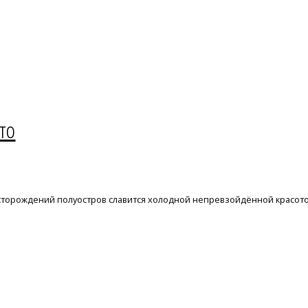
то
месторождений полуостров славится холодной непревзойдённой крас