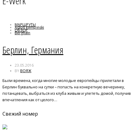
E-Werk
МАРШРУТЫ
Adlon Kempinski
ОБЗОР
Berghain
Berlin
E-Werk
Берлин, Германия
The Mandala Hotel
Германия
Диско
23.05.2016
Культурбрауэрай
BY
ВОЯЖ
Трезор
Были времена, когда многие молодые европейцы прилетали в
Берлин буквально на сутки – попасть на конкретную вечеринку,
потанцевать, выбраться из клуба живым и улететь домой, получив
впечатления как от целого…
Свежий номер