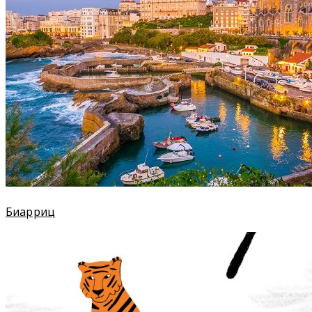
Биарриц