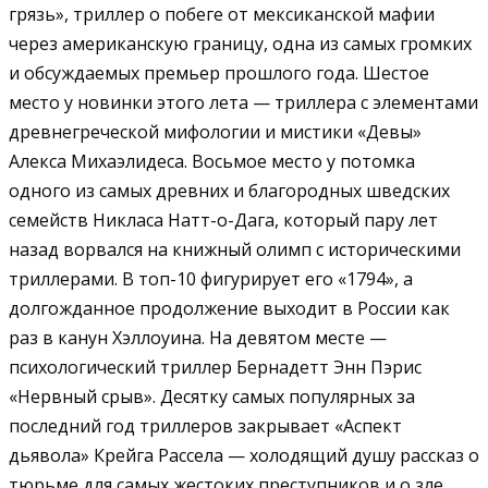
грязь», триллер о побеге от мексиканской мафии
через американскую границу, одна из самых громких
и обсуждаемых премьер прошлого года. Шестое
место у новинки этого лета — триллера с элементами
древнегреческой мифологии и мистики «Девы»
Алекса Михаэлидеса. Восьмое место у потомка
одного из самых древних и благородных шведских
семейств Никласа Натт-о-Дага, который пару лет
назад ворвался на книжный олимп с историческими
триллерами. В топ-10 фигурирует его «1794», а
долгожданное продолжение выходит в России как
раз в канун Хэллоуина. На девятом месте —
психологический триллер Бернадетт Энн Пэрис
«Нервный срыв». Десятку самых популярных за
последний год триллеров закрывает «Аспект
дьявола» Крейга Рассела — холодящий душу рассказ о
тюрьме для самых жестоких преступников и о зле,