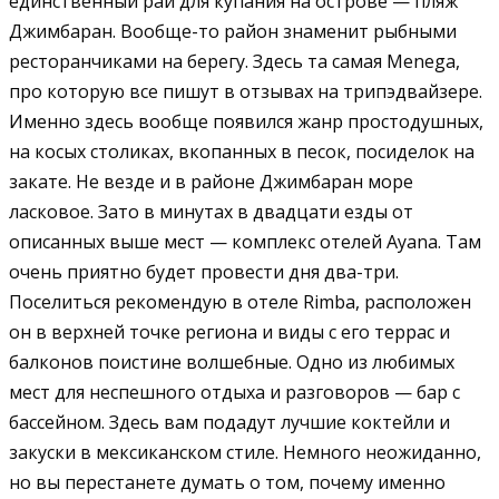
единственный рай для купания на острове — пляж
Джимбаран. Вообще-то район знаменит рыбными
ресторанчиками на берегу. Здесь та самая Menega,
про которую все пишут в отзывах на трипэдвайзере.
Именно здесь вообще появился жанр простодушных,
на косых столиках, вкопанных в песок, посиделок на
закате. Не везде и в районе Джимбаран море
ласковое. Зато в минутах в двадцати езды от
описанных выше мест — комплекс отелей Ayana. Там
очень приятно будет провести дня два-три.
Поселиться рекомендую в отеле Rimba, расположен
он в верхней точке региона и виды с его террас и
балконов поистине волшебные. Одно из любимых
мест для неспешного отдыха и разговоров — бар с
бассейном. Здесь вам подадут лучшие коктейли и
закуски в мексиканском стиле. Немного неожиданно,
но вы перестанете думать о том, почему именно