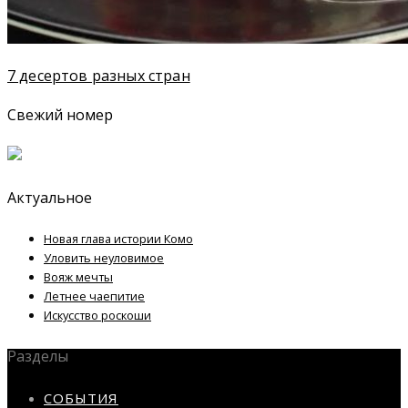
7 десертов разных стран
Свежий номер
Актуальное
Новая глава истории Комо
Уловить неуловимое
Вояж мечты
Летнее чаепитие
Искусство роскоши
Разделы
СОБЫТИЯ