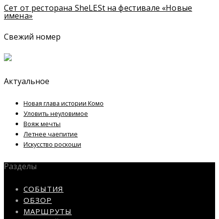
Сет от ресторана SheLESt на фестивале «Новые
имена»
Свежий номер
Актуальное
Новая глава истории Комо
Уловить неуловимое
Вояж мечты
Летнее чаепитие
Искусство роскоши
Разделы
СОБЫТИЯ
ОБЗОР
МАРШРУТЫ