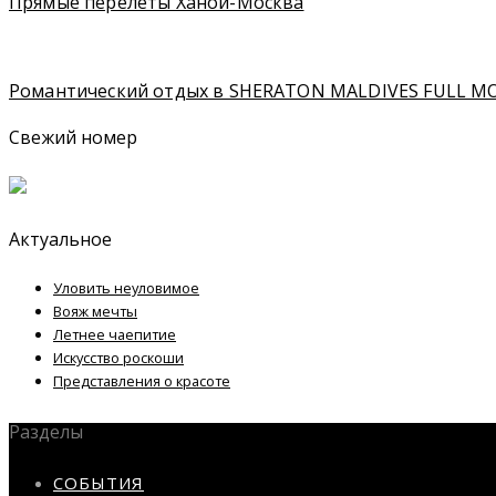
Прямые перелеты Ханой-Москва
Романтический отдых в SHERATON MALDIVES FULL M
Свежий номер
Актуальное
Уловить неуловимое
Вояж мечты
Летнее чаепитие
Искусство роскоши
Представления о красоте
Разделы
СОБЫТИЯ