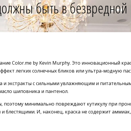
должны быть в безвредной 
вание Color.me by Kevin Murphy. Это инновационный кр
ффект легких солнечных бликов или ультра-модную пас
а и экстракты с сильными увлажняющим и питательными
 масло шиповника и пантенол.
, поэтому минимально повреждают кутикулу при прони
 и блестящими. И, наконец, краска не содержит аммиак