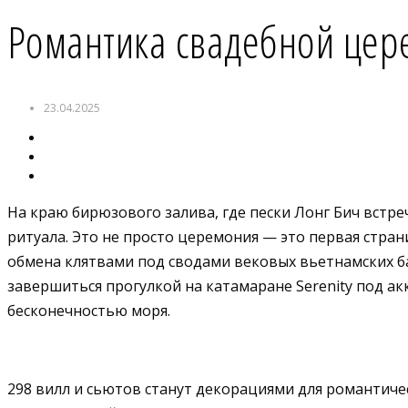
Романтика свадебной це
23.04.2025
На краю бирюзового залива, где пески Лонг Бич встр
ритуала. Это не просто церемония — это первая стран
обмена клятвами под сводами вековых вьетнамских б
завершиться прогулкой на катамаране Serenity под ак
бесконечностью моря.
298 вилл и сьютов станут декорациями для романтичес