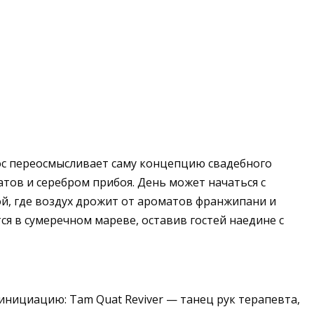
uoc переосмысливает саму концепцию свадебного
атов и серебром прибоя. День может начаться с
й, где воздух дрожит от ароматов франжипани и
я в сумеречном мареве, оставив гостей наедине с
 инициацию: Tam Quat Reviver — танец рук терапевта,