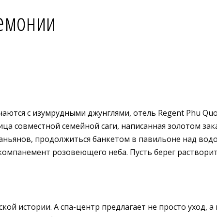
ремонии
ечаются с изумрудными джунглями, отель Regent Phu Q
ица совместной семейной саги, написанная золотом зак
аньянов, продолжиться банкетом в павильоне над водо
компанемент розовеющего неба. Пусть берег растворитс
кой истории. А спа-центр предлагает не просто уход, а