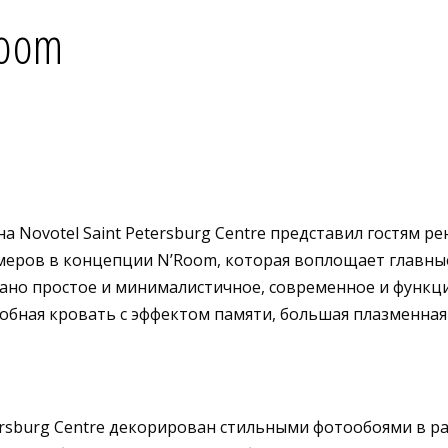
Room
она Novotel Saint Petersburg Centre представил гостям
омеров в концепции N’Room, которая воплощает главные
ано простое и минималистичное, современное и функци
бная кровать с эффектом памяти, большая плазменная 
ersburg Centre декорирован стильными фотообоями в р