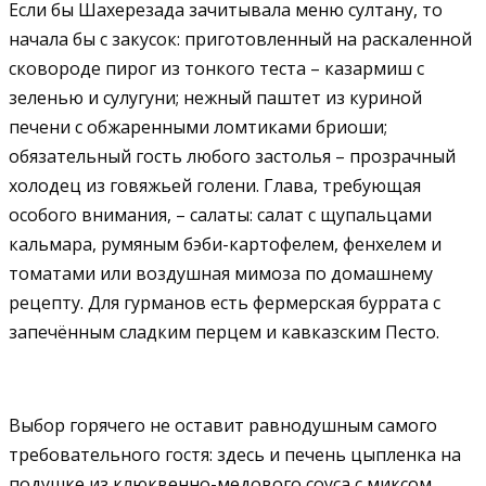
Если бы Шахерезада зачитывала меню султану, то
начала бы с закусок: приготовленный на раскаленной
сковороде пирог из тонкого теста – казармиш с
зеленью и сулугуни; нежный паштет из куриной
печени с обжаренными ломтиками бриоши;
обязательный гость любого застолья – прозрачный
холодец из говяжьей голени. Глава, требующая
особого внимания, – салаты: салат с щупальцами
кальмара, румяным бэби-картофелем, фенхелем и
томатами или воздушная мимоза по домашнему
рецепту. Для гурманов есть фермерская буррата с
запечённым сладким перцем и кавказским Песто.
Выбор горячего не оставит равнодушным самого
требовательного гостя: здесь и печень цыпленка на
подушке из клюквенно-медового соуса с миксом