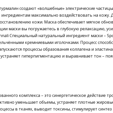
 турмалин создают «волшебные» электрические частиц
ингредиентам максимально воздействовать на кожу. Д
осстановлению кожи. Маска обеспечивает мягкое обнов
ции маски вы погружаетесь в глубокую релаксацию, ус
nnali Специальный натуральный ингредиент маски – Spo
мельчёнными кремниевыми иголочками. Процесс способ
ускаются процессы образования коллагена и эластина. 
д устраняет гиперпигментацию и выравнивает тон – поя
ванного комплекса – это синергетическое действие тр
ективно уменьшает объемы, устраняет плотные жировые
цессы в тканях, выводит токсины, стимулирует синтез 