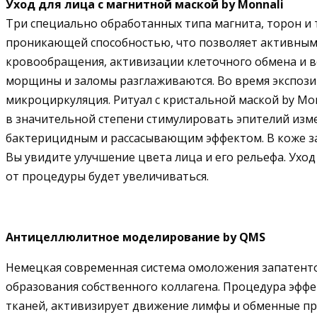
Уход для лица с магнитной маской by Monnali
Три специально обработанных типа магнита, торон и
проникающей способностью, что позволяет активным 
кровообращения, активизации клеточного обмена и в
морщины и заломы разглаживаются. Во время экспози
микроциркуляция. Ритуал с кристальной маской by Mo
в значительной степени стимулировать эпителий из
бактерицидным и рассасывающим эффектом. В коже зап
Вы увидите улучшение цвета лица и его рельефа. Ухо
от процедуры будет увеличиваться.
Антицеллюлитное моделирование by QMS
Немецкая современная система омоложения запатенто
образования собственного коллагена. Процедура эфф
тканей, активизирует движение лимфы и обменные про