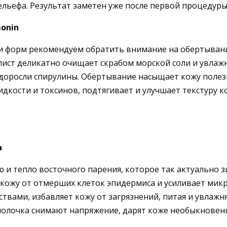
льефа. Результат заметен уже после первой процедуры
onin
и форм рекомендуем обратить внимание на обертывани
иалист деликатно очищает скрабом морской соли и увла
водоросли спирулины. Обёртывание насыщает кожу пол
идкости и токсинов, подтягивает и улучшает текстуру 
a
и тепло восточного парения, которое так актуально з
 кожу от отмерших клеток эпидермиса и усиливает мик
ами, избавляет кожу от загрязнений, питая и увлажня
олочка снимают напряжение, дарят коже необыкновенн