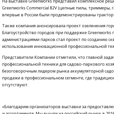
На выставке Greenworks представил комплексное реш
Greenworks Commercial 82V (цепные пилы, триммеры, г
впервые в России были продемонстрированы трактор 
Также компания анонсировала проект озеленения городо
Благоустройство городов при поддержке Greenworks п
администрациями парков стал проект по созданию скве
использования инновационной профессиональной техн
Представители Компании отметили, что главной зада
профессиональной техники для садово-паркового хозя
безоговорочным лидером рынка аккумуляторной садов
продажи в профессиональном сегменте, где традицион
отсутствуют.
«Благодарим организаторов выставки за предоставл
и ассортименте. Мы вышли на российский рынок в 2016 