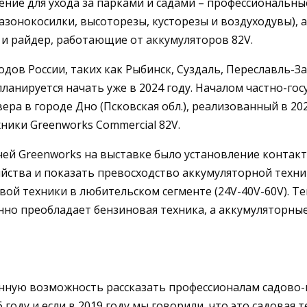
ение для ухода за парками и садами – профессиональ
азонокосилки, высоторезы, кусторезы и воздуходувы), а
и райдер, работающие от аккумуляторов 82V.
в России, таких как Рыбинск, Суздаль, Переславль-Зале
ланируется начать уже в 2024 году. Началом частно-го
ра в городе Дно (Псковская обл.), реализованный в 202
ики Greenworks Commercial 82V.
чей Greenworks на выставке было установление контак
йства и показать превосходство аккумуляторной техни
ой техники в любительском сегменте (24V-40V-60V). 
но преобладает бензиновая техника, а аккумуляторны
енную возможность рассказать профессионалам садово
году и если в 2019 году мы говорили, что это садовая т