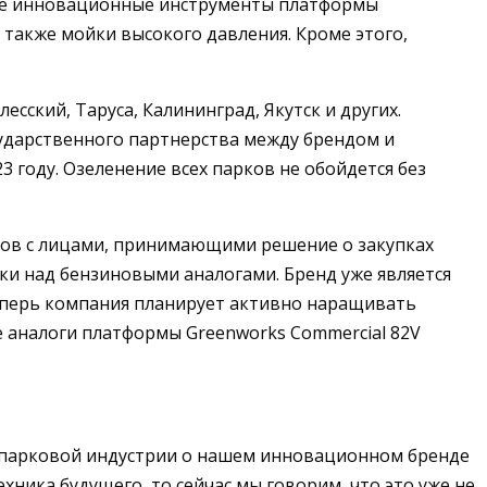
ные инновационные инструменты платформы
 также мойки высокого давления. Кроме этого,
сский, Таруса, Калининград, Якутск и других.
сударственного партнерства между брендом и
3 году. Озеленение всех парков не обойдется без
тов с лицами, принимающими решение о закупках
ки над бензиновыми аналогами. Бренд уже является
Теперь компания планирует активно наращивать
е аналоги платформы Greenworks Commercial 82V
-парковой индустрии о нашем инновационном бренде
ехника будущего, то сейчас мы говорим, что это уже не