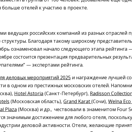
 больше отелей к участию в проекте.
ами ведущих российских компаний из разных отраслей
 структуры. Благодаря такому широкому представитель
тябрь ознаменовал начало следующего этапа рейтинга 
оябре состоится презентация предварительных результа
пателями” — экспертами рейтинга.
для деловых мероприятий 2025
и награждение лучшей со
и в одном из престижных московских отелей. Напомним
сква),
Hotel Astoria
(Санкт-Петербург),
Radisson Collectio
tels
(Московская область),
Grand Karat
(Сочи),
Welna Eco
al Plaza
(Москва) и др., чествовали в знаменитом Four 
ся значимым достижением для любого отеля, поскольк
ндустрии деловой активности. Отели, желающие принят