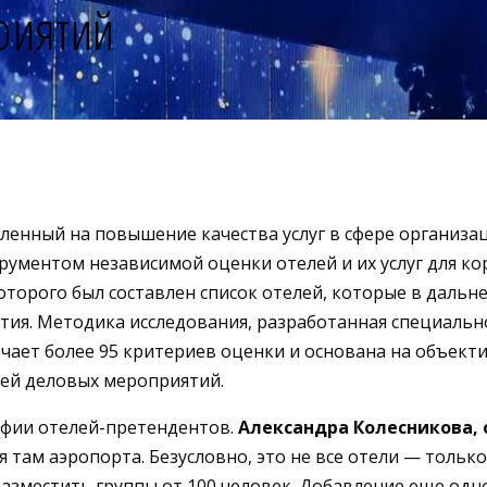
риятий
енный на повышение качества услуг в сфере организа
рументом независимой оценки отелей и их услуг для ко
оторого был составлен список отелей, которые в дальн
тия. Методика исследования, разработанная специаль
чает более 95 критериев оценки и основана на объект
тей деловых мероприятий.
афии отелей-претендентов.
Александра Колесникова, 
там аэропорта. Безусловно, это не все отели — только
азместить группы от 100 человек. Добавление еще одн