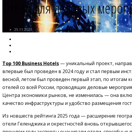
Отели для деловых мероп
25.11.2025
Top 100 Business Hotels
— уникальный проект, направл
впервые был проведен в 2024 году и стал первым инст
весной, летом был проведен первый этап, по итогам к
отелей со всей России, проводящих деловые мероприя
Центра экономики рынков, не изменилась — она вклю
качество инфраструктуры и удобство размещения гос
Из новшеств рейтинга 2025 года — расширение геогр
отели Геленджика и окрестностей вновь открывшегося 
прошлом году эксперты оценивали отели, способные р