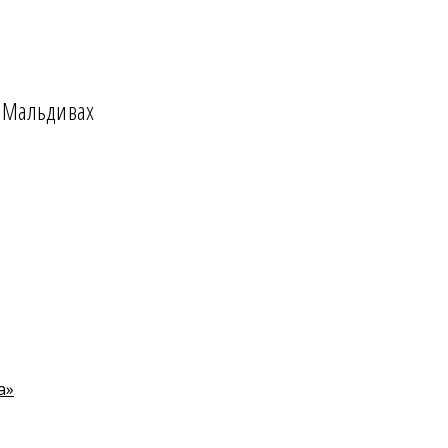
а Мальдивах
а»