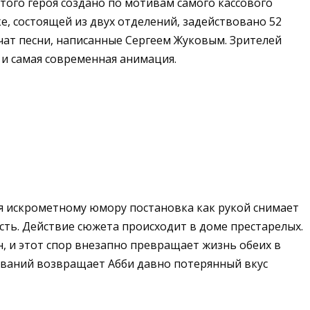
того героя создано по мотивам самого кассового
, состоящей из двух отделений, задействовано 52
учат песни, написанные Сергеем Жуковым. Зрителей
и самая современная анимация.
я искрометному юмору постановка как рукой снимает
сть. Действие сюжета происходит в доме престарелых.
н, и этот спор внезапно превращает жизнь обеих в
иваний возвращает Абби давно потерянный вкус