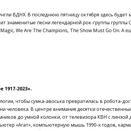
нгли ВДНХ. В последнюю пятницу октября здесь будет 
нит знаменитые песни легендарной рок-группы группы Q
Of Magic, We Are The Champions, The Show Must Go On. А
 1917-2023».
логии, чтобы сумка-авоська превратилась в робота-дос
ни человека. В центре внимания десятки отечественных
иков до умной колонки, от телевизора КВН с линзой д
ьютер «Агат», компьютерную мышь 1990-х годов, карма