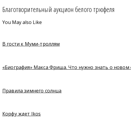
Благотворительный аукцион белого трюфеля
You May also Like
В гости к Муми-троллям
«Биография» Макса Фриша. Что нужно знать о новом 
Правила зимнего солнца
Корфу ждет Ikos