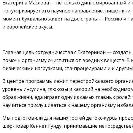
Екатерина Маслова — не только дипломированный и пр
популяризирует это научное направление, пишет книг
момент буквально живет на две страны — Россию и Та
и европейские вкусы.
Главная цель сотрудничества с Екатериной — создать 
помочь организму очиститься от вредных веществ. В 
физическими нагрузками, спа-процедурами и и друг
В центре программы лежит перестройка всего организ
уровень инсулина, глюкозы и калорий на необходимом
образ жизни, еда играет одну из самых главных роле
научиться прислушиваться к нашему организму и сбал
Мы подготовили для наших гостей детокс-курсы продо
шеф-повар Кеннет Гунду, принимавшие непосредственн